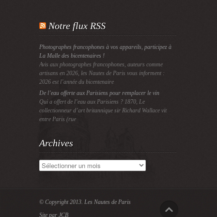
Notre flux RSS
Photographes francophones à vos appareils, participez à
La Malle des bicentenaires !
Avis aux photographes francophones, auteurs comme
artisans en 2026, les Nautes de Paris vous informent :
2026 est l’année du bicentenaire
De l’eau offerte aux Parisiens pour remplacer le vin
Qui a offert de l’eau aux Parisiens ? 1870, Le
collectionneur d’art britannique sir Richard Wallace vit
entre Paris (rue
Archives
Archives
© Copyright 2013.
Les Nautes de Paris
Site par JCB