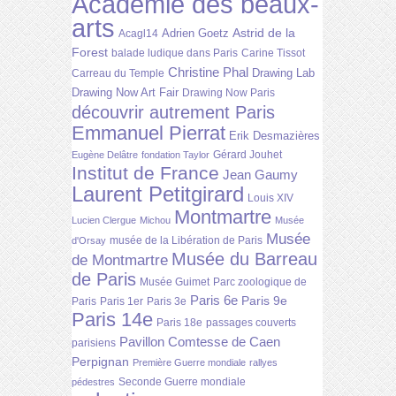
Académie des beaux-
arts
Astrid de la
Adrien Goetz
Acagl14
Forest
balade ludique dans Paris
Carine Tissot
Christine Phal
Drawing Lab
Carreau du Temple
Drawing Now Art Fair
Drawing Now Paris
découvrir autrement Paris
Emmanuel Pierrat
Erik Desmazières
Gérard Jouhet
Eugène Delâtre
fondation Taylor
Institut de France
Jean Gaumy
Laurent Petitgirard
Louis XIV
Montmartre
Lucien Clergue
Michou
Musée
Musée
musée de la Libération de Paris
d'Orsay
Musée du Barreau
de Montmartre
de Paris
Musée Guimet
Parc zoologique de
Paris 6e
Paris 9e
Paris
Paris 1er
Paris 3e
Paris 14e
Paris 18e
passages couverts
Pavillon Comtesse de Caen
parisiens
Perpignan
Première Guerre mondiale
rallyes
Seconde Guerre mondiale
pédestres