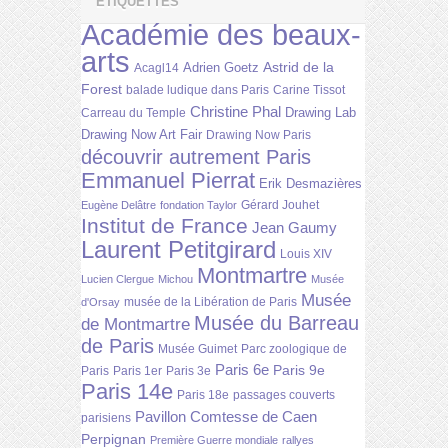
ÉTIQUETTES
Académie des beaux-
arts
Astrid de la
Adrien Goetz
Acagl14
Forest
balade ludique dans Paris
Carine Tissot
Christine Phal
Drawing Lab
Carreau du Temple
Drawing Now Art Fair
Drawing Now Paris
découvrir autrement Paris
Emmanuel Pierrat
Erik Desmazières
Gérard Jouhet
Eugène Delâtre
fondation Taylor
Institut de France
Jean Gaumy
Laurent Petitgirard
Louis XIV
Montmartre
Lucien Clergue
Michou
Musée
Musée
musée de la Libération de Paris
d'Orsay
Musée du Barreau
de Montmartre
de Paris
Musée Guimet
Parc zoologique de
Paris 6e
Paris 9e
Paris
Paris 1er
Paris 3e
Paris 14e
Paris 18e
passages couverts
Pavillon Comtesse de Caen
parisiens
Perpignan
Première Guerre mondiale
rallyes