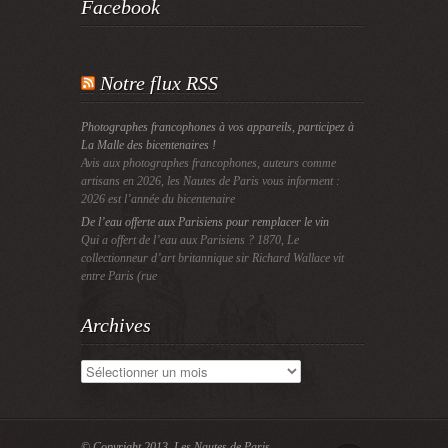
Facebook
Notre flux RSS
Photographes francophones à vos appareils, participez à
La Malle des bicentenaires !
Avis aux photographes francophones, auteurs comme
artisans en 2026, les Nautes de Paris vous informent :
2026 est l’année du bicentenaire
De l’eau offerte aux Parisiens pour remplacer le vin
Qui a offert de l’eau aux Parisiens ? 1870, Le
collectionneur d’art britannique sir Richard Wallace vit
entre Paris (rue
Archives
Archives
© Copyright 2013.
Les Nautes de Paris