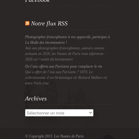
Notre flux RSS
Photographes francophones à vos appareils, participez à
La Malle des bicentenaires !
Avis aux photographes francophones, auteurs comme
artisans en 2026, les Nautes de Paris vous informent :
2026 est l’année du bicentenaire
De l’eau offerte aux Parisiens pour remplacer le vin
Qui a offert de l’eau aux Parisiens ? 1870, Le
collectionneur d’art britannique sir Richard Wallace vit
entre Paris (rue
Archives
Archives
© Copyright 2013.
Les Nautes de Paris