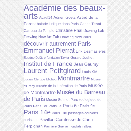
Académie des beaux-
arts
Astrid de la
Adrien Goetz
Acagl14
Forest
balade ludique dans Paris
Carine Tissot
Christine Phal
Drawing Lab
Carreau du Temple
Drawing Now Art Fair
Drawing Now Paris
découvrir autrement Paris
Emmanuel Pierrat
Erik Desmazières
Gérard Jouhet
Eugène Delâtre
fondation Taylor
Institut de France
Jean Gaumy
Laurent Petitgirard
Louis XIV
Montmartre
Lucien Clergue
Michou
Musée
Musée
musée de la Libération de Paris
d'Orsay
Musée du Barreau
de Montmartre
de Paris
Musée Guimet
Parc zoologique de
Paris 6e
Paris 9e
Paris
Paris 1er
Paris 3e
Paris 14e
Paris 18e
passages couverts
Pavillon Comtesse de Caen
parisiens
Perpignan
Première Guerre mondiale
rallyes