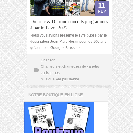
11
FÉV
Dutronc & Dutronc concerts programmés
à partir d’avril 2022
Nous vous avions présenté le livre publié par le
dessinateur Jean-Marc Héran pour les 100 ans
qu’aurait eu Georges Brassens
Chanson
Chanteurs et chanteuses de variétés
parisiennes
Musique
Vie parisienne
NOTRE BOUTIQUE EN LIGNE