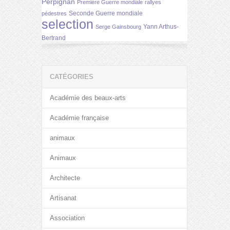
Perpignan
Première Guerre mondiale
rallyes
Seconde Guerre mondiale
pédestres
selection
Yann Arthus-
Serge Gainsbourg
Bertrand
CATÉGORIES
Académie des beaux-arts
Académie française
animaux
Animaux
Architecte
Artisanat
Association