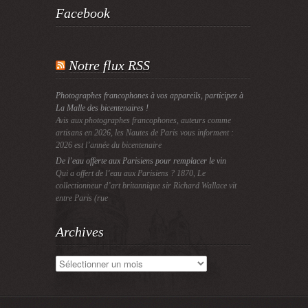
Facebook
Notre flux RSS
Photographes francophones à vos appareils, participez à
La Malle des bicentenaires !
Avis aux photographes francophones, auteurs comme
artisans en 2026, les Nautes de Paris vous informent :
2026 est l’année du bicentenaire
De l’eau offerte aux Parisiens pour remplacer le vin
Qui a offert de l’eau aux Parisiens ? 1870, Le
collectionneur d’art britannique sir Richard Wallace vit
entre Paris (rue
Archives
Archives