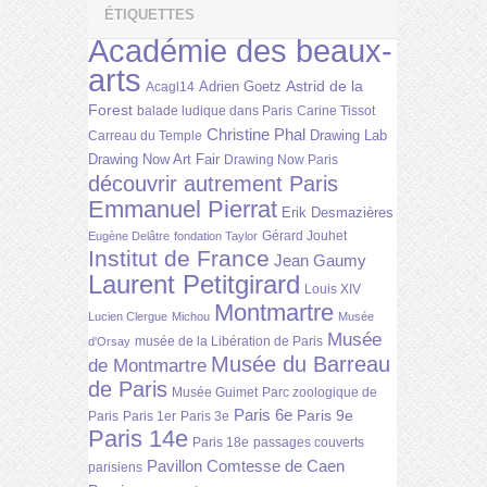
ÉTIQUETTES
Académie des beaux-
arts
Astrid de la
Adrien Goetz
Acagl14
Forest
balade ludique dans Paris
Carine Tissot
Christine Phal
Drawing Lab
Carreau du Temple
Drawing Now Art Fair
Drawing Now Paris
découvrir autrement Paris
Emmanuel Pierrat
Erik Desmazières
Gérard Jouhet
Eugène Delâtre
fondation Taylor
Institut de France
Jean Gaumy
Laurent Petitgirard
Louis XIV
Montmartre
Lucien Clergue
Michou
Musée
Musée
musée de la Libération de Paris
d'Orsay
Musée du Barreau
de Montmartre
de Paris
Musée Guimet
Parc zoologique de
Paris 6e
Paris 9e
Paris
Paris 1er
Paris 3e
Paris 14e
Paris 18e
passages couverts
Pavillon Comtesse de Caen
parisiens