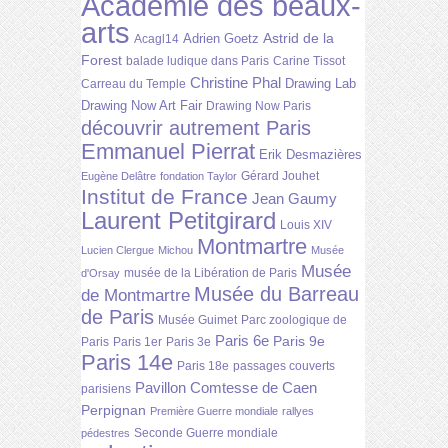
Académie des beaux-
arts
Astrid de la
Adrien Goetz
Acagl14
Forest
balade ludique dans Paris
Carine Tissot
Christine Phal
Drawing Lab
Carreau du Temple
Drawing Now Art Fair
Drawing Now Paris
découvrir autrement Paris
Emmanuel Pierrat
Erik Desmazières
Gérard Jouhet
Eugène Delâtre
fondation Taylor
Institut de France
Jean Gaumy
Laurent Petitgirard
Louis XIV
Montmartre
Lucien Clergue
Michou
Musée
Musée
musée de la Libération de Paris
d'Orsay
Musée du Barreau
de Montmartre
de Paris
Musée Guimet
Parc zoologique de
Paris 6e
Paris 9e
Paris
Paris 1er
Paris 3e
Paris 14e
Paris 18e
passages couverts
Pavillon Comtesse de Caen
parisiens
Perpignan
Première Guerre mondiale
rallyes
Seconde Guerre mondiale
pédestres