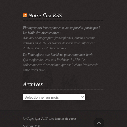
Notre flux RSS
Photographes francophones à vos appareils, participez à
La Malle des bicentenaires !
Avis aux photographes francophones, auteurs comme
artisans en 2026, les Nautes de Paris vous informent :
2026 est l’année du bicentenaire
De l’eau offerte aux Parisiens pour remplacer le vin
Qui a offert de l’eau aux Parisiens ? 1870, Le
collectionneur d’art britannique sir Richard Wallace vit
entre Paris (rue
Archives
Archives
© Copyright 2013.
Les Nautes de Paris
Site par JCB