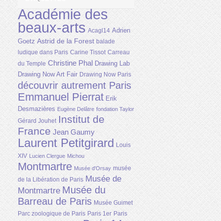
Académie des
beaux-arts
Adrien
Acagl14
Astrid de la Forest
Goetz
balade
ludique dans Paris
Carine Tissot
Carreau
Christine Phal
Drawing Lab
du Temple
Drawing Now Art Fair
Drawing Now Paris
découvrir autrement Paris
Emmanuel Pierrat
Erik
Desmazières
Eugène Delâtre
fondation Taylor
Institut de
Gérard Jouhet
France
Jean Gaumy
Laurent Petitgirard
Louis
XIV
Lucien Clergue
Michou
Montmartre
musée
Musée d'Orsay
Musée de
de la Libération de Paris
Musée du
Montmartre
Barreau de Paris
Musée Guimet
Parc zoologique de Paris
Paris 1er
Paris