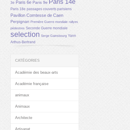
Paris 14e
Paris 6e
Paris 9e
3e
Paris 18e
passages couverts parisiens
Pavillon Comtesse de Caen
Perpignan
Première Guerre mondiale
rallyes
Seconde Guerre mondiale
pédestres
selection
Yann
Serge Gainsbourg
Arthus-Bertrand
CATÉGORIES
Académie des beaux-arts
Académie française
animaux
Animaux
Architecte
Artisanat