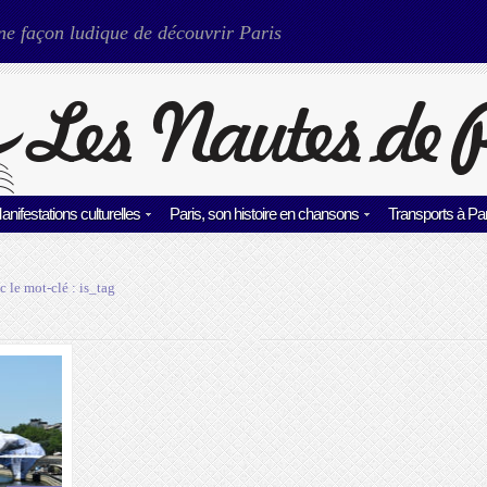
ne façon ludique de découvrir Paris
anifestations culturelles
Paris, son histoire en chansons
Transports à Par
c le mot-clé :
is_tag