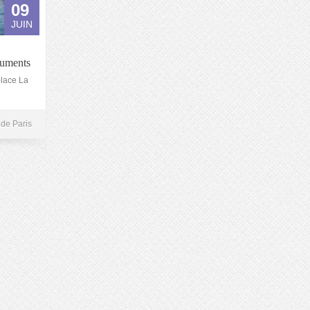
09
JUIN
numents
place La
 de Paris