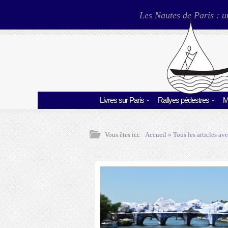
Les Nautes de Paris : u
Livres sur Paris
Rallyes pédestres
M
Vous êtes ici:
Accueil
» Tous les articles ave