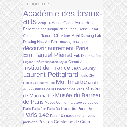
ÉTIQUETTES
Académie des beaux-
arts
Astrid de la
Adrien Goetz
Acagl14
Forest
balade ludique dans Paris
Carine Tissot
Christine Phal
Drawing Lab
Carreau du Temple
Drawing Now Art Fair
Drawing Now Paris
découvrir autrement Paris
Emmanuel Pierrat
Erik Desmazières
Gérard Jouhet
Eugène Delâtre
fondation Taylor
Institut de France
Jean Gaumy
Laurent Petitgirard
Louis XIV
Montmartre
Lucien Clergue
Michou
Musée
Musée
musée de la Libération de Paris
d'Orsay
Musée du Barreau
de Montmartre
de Paris
Musée Guimet
Parc zoologique de
Paris 6e
Paris 9e
Paris
Paris 1er
Paris 3e
Paris 14e
Paris 18e
passages couverts
Pavillon Comtesse de Caen
parisiens