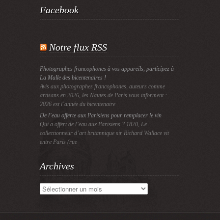
Facebook
Notre flux RSS
Photographes francophones à vos appareils, participez à
La Malle des bicentenaires !
Avis aux photographes francophones, auteurs comme
artisans en 2026, les Nautes de Paris vous informent :
2026 est l’année du bicentenaire
De l’eau offerte aux Parisiens pour remplacer le vin
Qui a offert de l’eau aux Parisiens ? 1870, Le
collectionneur d’art britannique sir Richard Wallace vit
entre Paris (rue
Archives
Archives