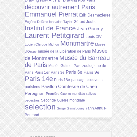
Drawing Now Art Fair
Drawing Now Paris
découvrir autrement Paris
Emmanuel Pierrat
Erik Desmazières
Gérard Jouhet
Eugène Delâtre
fondation Taylor
Institut de France
Jean Gaumy
Laurent Petitgirard
Louis XIV
Montmartre
Lucien Clergue
Michou
Musée
Musée
musée de la Libération de Paris
d'Orsay
Musée du Barreau
de Montmartre
de Paris
Musée Guimet
Parc zoologique de
Paris 6e
Paris 9e
Paris
Paris 1er
Paris 3e
Paris 14e
Paris 18e
passages couverts
Pavillon Comtesse de Caen
parisiens
Perpignan
Première Guerre mondiale
rallyes
Seconde Guerre mondiale
pédestres
selection
Yann Arthus-
Serge Gainsbourg
Bertrand