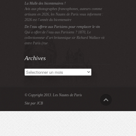
La Malle des bicentenaires !
Avis aux photographes francophones, auteurs comme
artisans en 2026, les Nautes de Paris vous informent :
2026 est l’année du bicentenaire
De l’eau offerte aux Parisiens pour remplacer le vin
Qui a offert de l’eau aux Parisiens ? 1870, Le
collectionneur d’art britannique sir Richard Wallace vit
entre Paris (rue
Archives
Archives
© Copyright 2013.
Les Nautes de Paris
Site par JCB