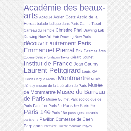
Académie des beaux-
arts
Astrid de la
Adrien Goetz
Acagl14
Forest
balade ludique dans Paris
Carine Tissot
Christine Phal
Drawing Lab
Carreau du Temple
Drawing Now Art Fair
Drawing Now Paris
découvrir autrement Paris
Emmanuel Pierrat
Erik Desmazières
Gérard Jouhet
Eugène Delâtre
fondation Taylor
Institut de France
Jean Gaumy
Laurent Petitgirard
Louis XIV
Montmartre
Lucien Clergue
Michou
Musée
Musée
musée de la Libération de Paris
d'Orsay
Musée du Barreau
de Montmartre
de Paris
Musée Guimet
Parc zoologique de
Paris 6e
Paris 9e
Paris
Paris 1er
Paris 3e
Paris 14e
Paris 18e
passages couverts
Pavillon Comtesse de Caen
parisiens
Perpignan
Première Guerre mondiale
rallyes