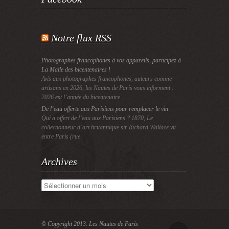
Notre flux RSS
Photographes francophones à vos appareils, participez à
La Malle des bicentenaires !
Avis aux photographes francophones, auteurs comme
artisans en 2026, les Nautes de Paris vous informent :
2026 est l’année du bicentenaire
De l’eau offerte aux Parisiens pour remplacer le vin
Qui a offert de l’eau aux Parisiens ? 1870, Le
collectionneur d’art britannique sir Richard Wallace vit
entre Paris (rue
Archives
Archives
© Copyright 2013.
Les Nautes de Paris