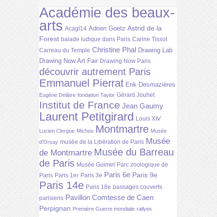
Académie des beaux-
arts
Astrid de la
Adrien Goetz
Acagl14
Forest
balade ludique dans Paris
Carine Tissot
Christine Phal
Drawing Lab
Carreau du Temple
Drawing Now Art Fair
Drawing Now Paris
découvrir autrement Paris
Emmanuel Pierrat
Erik Desmazières
Gérard Jouhet
Eugène Delâtre
fondation Taylor
Institut de France
Jean Gaumy
Laurent Petitgirard
Louis XIV
Montmartre
Lucien Clergue
Michou
Musée
Musée
musée de la Libération de Paris
d'Orsay
Musée du Barreau
de Montmartre
de Paris
Musée Guimet
Parc zoologique de
Paris 6e
Paris 9e
Paris
Paris 1er
Paris 3e
Paris 14e
Paris 18e
passages couverts
Pavillon Comtesse de Caen
parisiens
Perpignan
Première Guerre mondiale
rallyes