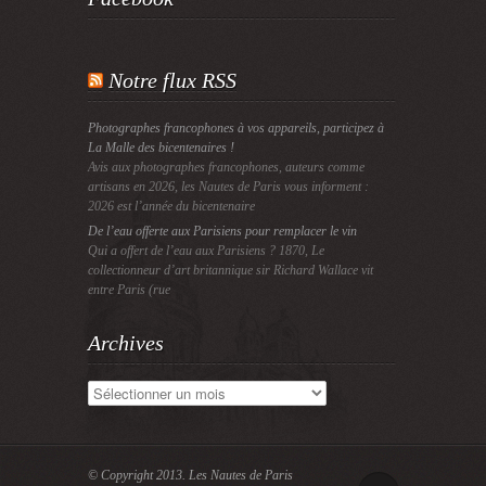
Notre flux RSS
Photographes francophones à vos appareils, participez à
La Malle des bicentenaires !
Avis aux photographes francophones, auteurs comme
artisans en 2026, les Nautes de Paris vous informent :
2026 est l’année du bicentenaire
De l’eau offerte aux Parisiens pour remplacer le vin
Qui a offert de l’eau aux Parisiens ? 1870, Le
collectionneur d’art britannique sir Richard Wallace vit
entre Paris (rue
Archives
Archives
© Copyright 2013.
Les Nautes de Paris