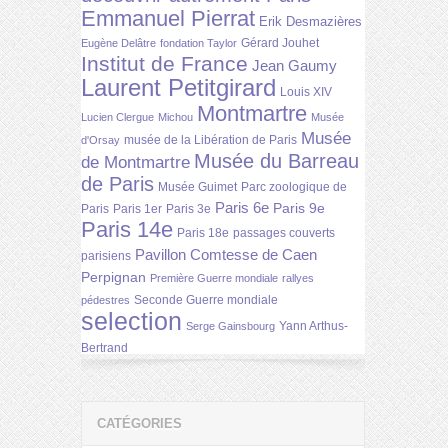
Emmanuel Pierrat
Erik Desmazières
Gérard Jouhet
Eugène Delâtre
fondation Taylor
Institut de France
Jean Gaumy
Laurent Petitgirard
Louis XIV
Montmartre
Lucien Clergue
Michou
Musée
Musée
musée de la Libération de Paris
d'Orsay
Musée du Barreau
de Montmartre
de Paris
Musée Guimet
Parc zoologique de
Paris 6e
Paris 9e
Paris
Paris 1er
Paris 3e
Paris 14e
Paris 18e
passages couverts
Pavillon Comtesse de Caen
parisiens
Perpignan
Première Guerre mondiale
rallyes
Seconde Guerre mondiale
pédestres
selection
Yann Arthus-
Serge Gainsbourg
Bertrand
CATÉGORIES