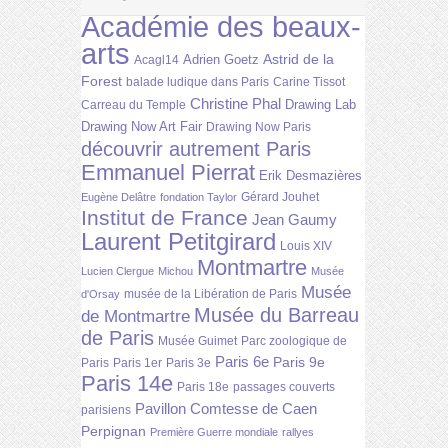
Académie des beaux-
arts
Astrid de la
Adrien Goetz
Acagl14
Forest
balade ludique dans Paris
Carine Tissot
Christine Phal
Drawing Lab
Carreau du Temple
Drawing Now Art Fair
Drawing Now Paris
découvrir autrement Paris
Emmanuel Pierrat
Erik Desmazières
Gérard Jouhet
Eugène Delâtre
fondation Taylor
Institut de France
Jean Gaumy
Laurent Petitgirard
Louis XIV
Montmartre
Lucien Clergue
Michou
Musée
Musée
musée de la Libération de Paris
d'Orsay
Musée du Barreau
de Montmartre
de Paris
Musée Guimet
Parc zoologique de
Paris 6e
Paris 9e
Paris
Paris 1er
Paris 3e
Paris 14e
Paris 18e
passages couverts
Pavillon Comtesse de Caen
parisiens
Perpignan
Première Guerre mondiale
rallyes