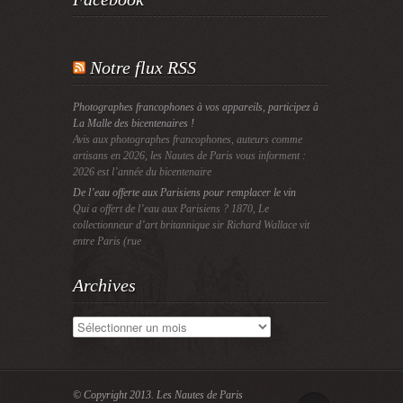
Notre flux RSS
Photographes francophones à vos appareils, participez à
La Malle des bicentenaires !
Avis aux photographes francophones, auteurs comme
artisans en 2026, les Nautes de Paris vous informent :
2026 est l’année du bicentenaire
De l’eau offerte aux Parisiens pour remplacer le vin
Qui a offert de l’eau aux Parisiens ? 1870, Le
collectionneur d’art britannique sir Richard Wallace vit
entre Paris (rue
Archives
Archives
© Copyright 2013.
Les Nautes de Paris