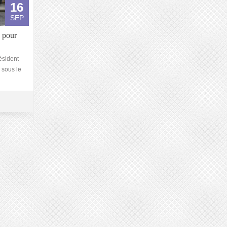
16
SEP
a pour
ésident
 sous le