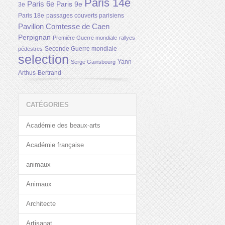
Paris 14e
Paris 6e
Paris 9e
3e
Paris 18e
passages couverts parisiens
Pavillon Comtesse de Caen
Perpignan
Première Guerre mondiale
rallyes
Seconde Guerre mondiale
pédestres
selection
Yann
Serge Gainsbourg
Arthus-Bertrand
CATÉGORIES
Académie des beaux-arts
Académie française
animaux
Animaux
Architecte
Artisanat