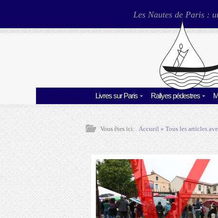
Les Nautes de Paris : u
Livres sur Paris
Rallyes pédestres
M
Vous êtes ici:
Accueil
» Tous les articles ave