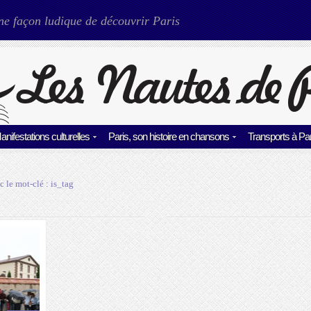
ne façon ludique de découvrir Paris
anifestations culturelles
Paris, son histoire en chansons
Transports à Par
c le mot-clé :
is_tag