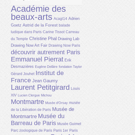
Académie des
beaux-arts
Adrien
Acagl14
Astrid de la Forest
Goetz
balade
ludique dans Paris
Carine Tissot
Carreau
Christine Phal
Drawing Lab
du Temple
Drawing Now Art Fair
Drawing Now Paris
découvrir autrement Paris
Emmanuel Pierrat
Erik
Desmazières
Eugène Delâtre
fondation Taylor
Institut de
Gérard Jouhet
France
Jean Gaumy
Laurent Petitgirard
Louis
XIV
Lucien Clergue
Michou
Montmartre
musée
Musée d'Orsay
Musée de
de la Libération de Paris
Musée du
Montmartre
Barreau de Paris
Musée Guimet
Parc zoologique de Paris
Paris 1er
Paris