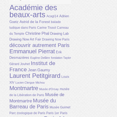
Académie des
beaux-arts
Adrien
Acagl14
Astrid de la Forest
Goetz
balade
ludique dans Paris
Carine Tissot
Carreau
Christine Phal
Drawing Lab
du Temple
Drawing Now Art Fair
Drawing Now Paris
découvrir autrement Paris
Emmanuel Pierrat
Erik
Desmazières
Eugène Delâtre
fondation Taylor
Institut de
Gérard Jouhet
France
Jean Gaumy
Laurent Petitgirard
Louis
XIV
Lucien Clergue
Michou
Montmartre
musée
Musée d'Orsay
Musée de
de la Libération de Paris
Musée du
Montmartre
Barreau de Paris
Musée Guimet
Parc zoologique de Paris
Paris 1er
Paris