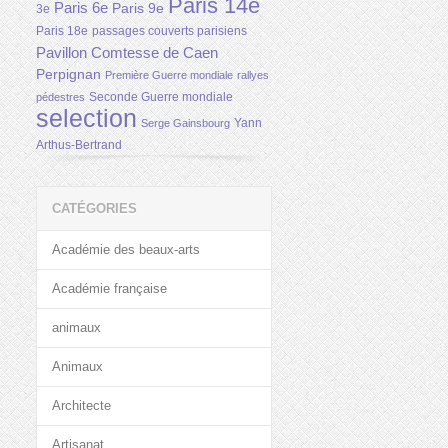
Paris 14e
Paris 6e
Paris 9e
3e
Paris 18e
passages couverts parisiens
Pavillon Comtesse de Caen
Perpignan
Première Guerre mondiale
rallyes
Seconde Guerre mondiale
pédestres
selection
Yann
Serge Gainsbourg
Arthus-Bertrand
CATÉGORIES
Académie des beaux-arts
Académie française
animaux
Animaux
Architecte
Artisanat