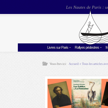
Les Nautes de Paris : u
Livres sur Paris
Rallyes pédestres
M
Vous êtes ici:
Accueil
» Tous les articles ave