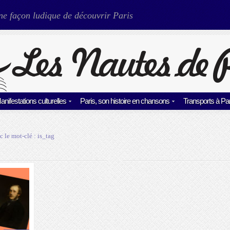
ne façon ludique de découvrir Paris
anifestations culturelles
Paris, son histoire en chansons
Transports à Par
c le mot-clé :
is_tag