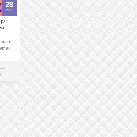
28
OCT
 par
sa
u sur son
mant au
d'art
e