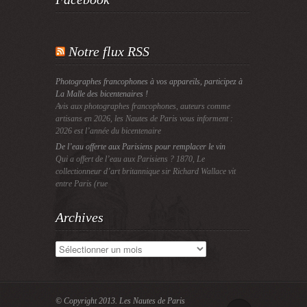
Notre flux RSS
Photographes francophones à vos appareils, participez à
La Malle des bicentenaires !
Avis aux photographes francophones, auteurs comme
artisans en 2026, les Nautes de Paris vous informent :
2026 est l’année du bicentenaire
De l’eau offerte aux Parisiens pour remplacer le vin
Qui a offert de l’eau aux Parisiens ? 1870, Le
collectionneur d’art britannique sir Richard Wallace vit
entre Paris (rue
Archives
Archives
© Copyright 2013.
Les Nautes de Paris