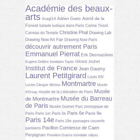
Académie des beaux-
arts
Astrid de la
Adrien Goetz
Acagl14
Forest
balade ludique dans Paris
Carine Tissot
Christine Phal
Drawing Lab
Carreau du Temple
Drawing Now Art Fair
Drawing Now Paris
découvrir autrement Paris
Emmanuel Pierrat
Erik Desmazières
Gérard Jouhet
Eugène Delâtre
fondation Taylor
Institut de France
Jean Gaumy
Laurent Petitgirard
Louis XIV
Montmartre
Lucien Clergue
Michou
Musée
Musée
musée de la Libération de Paris
d'Orsay
Musée du Barreau
de Montmartre
de Paris
Musée Guimet
Parc zoologique de
Paris 6e
Paris 9e
Paris
Paris 1er
Paris 3e
Paris 14e
Paris 18e
passages couverts
Pavillon Comtesse de Caen
parisiens
Perpignan
Première Guerre mondiale
rallyes