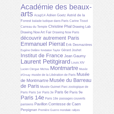
Académie des beaux-
arts
Astrid de la
Adrien Goetz
Acagl14
Forest
balade ludique dans Paris
Carine Tissot
Christine Phal
Drawing Lab
Carreau du Temple
Drawing Now Art Fair
Drawing Now Paris
découvrir autrement Paris
Emmanuel Pierrat
Erik Desmazières
Gérard Jouhet
Eugène Delâtre
fondation Taylor
Institut de France
Jean Gaumy
Laurent Petitgirard
Louis XIV
Montmartre
Lucien Clergue
Michou
Musée
Musée
musée de la Libération de Paris
d'Orsay
Musée du Barreau
de Montmartre
de Paris
Musée Guimet
Parc zoologique de
Paris 6e
Paris 9e
Paris
Paris 1er
Paris 3e
Paris 14e
Paris 18e
passages couverts
Pavillon Comtesse de Caen
parisiens
Perpignan
Première Guerre mondiale
rallyes