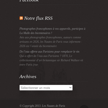
Notre flux RSS
Photographes francophones à vos appareils, participez à
La Malle des bicentenaires !
Avis aux photographes francophones, auteurs comme
artisans en 2026, les Nautes de Paris vous informent :
2026 est l’année du bicentenaire
De l’eau offerte aux Parisiens pour remplacer le vin
Qui a offert de l’eau aux Parisiens ? 1870, Le
collectionneur d’art britannique sir Richard Wallace vit
entre Paris (rue
Archives
Archives
© Copyright 2013.
Les Nautes de Paris