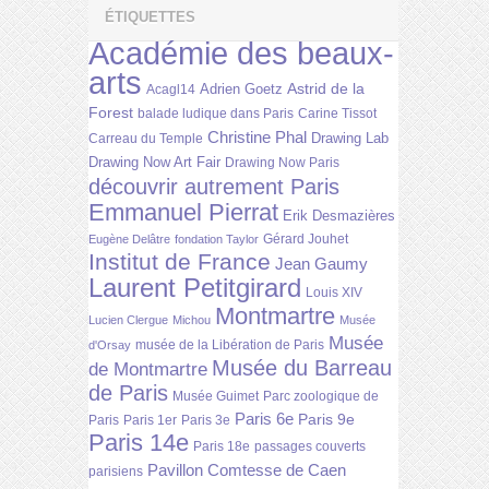
ÉTIQUETTES
Académie des beaux-
arts
Astrid de la
Adrien Goetz
Acagl14
Forest
balade ludique dans Paris
Carine Tissot
Christine Phal
Drawing Lab
Carreau du Temple
Drawing Now Art Fair
Drawing Now Paris
découvrir autrement Paris
Emmanuel Pierrat
Erik Desmazières
Gérard Jouhet
Eugène Delâtre
fondation Taylor
Institut de France
Jean Gaumy
Laurent Petitgirard
Louis XIV
Montmartre
Lucien Clergue
Michou
Musée
Musée
musée de la Libération de Paris
d'Orsay
Musée du Barreau
de Montmartre
de Paris
Musée Guimet
Parc zoologique de
Paris 6e
Paris 9e
Paris
Paris 1er
Paris 3e
Paris 14e
Paris 18e
passages couverts
Pavillon Comtesse de Caen
parisiens