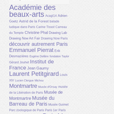
Académie des
beaux-arts
Adrien
Acagl14
Astrid de la Forest
Goetz
balade
ludique dans Paris
Carine Tissot
Carreau
Christine Phal
Drawing Lab
du Temple
Drawing Now Art Fair
Drawing Now Paris
découvrir autrement Paris
Emmanuel Pierrat
Erik
Desmazières
Eugène Delâtre
fondation Taylor
Institut de
Gérard Jouhet
France
Jean Gaumy
Laurent Petitgirard
Louis
XIV
Lucien Clergue
Michou
Montmartre
musée
Musée d'Orsay
Musée de
de la Libération de Paris
Musée du
Montmartre
Barreau de Paris
Musée Guimet
Parc zoologique de Paris
Paris 1er
Paris