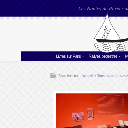
Les Nautes de Paris : u
Livres sur Paris
Rallyes pédestres
M
Vous êtes ici:
Accueil
» Tous les articles ave