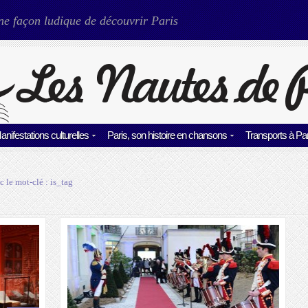
ne façon ludique de découvrir Paris
anifestations culturelles
Paris, son histoire en chansons
Transports à Par
c le mot-clé :
is_tag