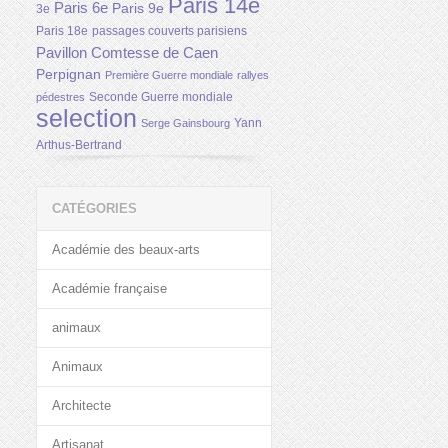
Paris 14e
Paris 6e
Paris 9e
3e
Paris 18e
passages couverts parisiens
Pavillon Comtesse de Caen
Perpignan
Première Guerre mondiale
rallyes
Seconde Guerre mondiale
pédestres
selection
Yann
Serge Gainsbourg
Arthus-Bertrand
CATÉGORIES
Académie des beaux-arts
Académie française
animaux
Animaux
Architecte
Artisanat