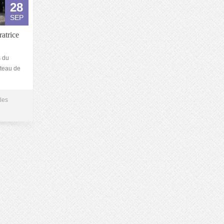
28
SEP
ratrice
s du
âteau de
les