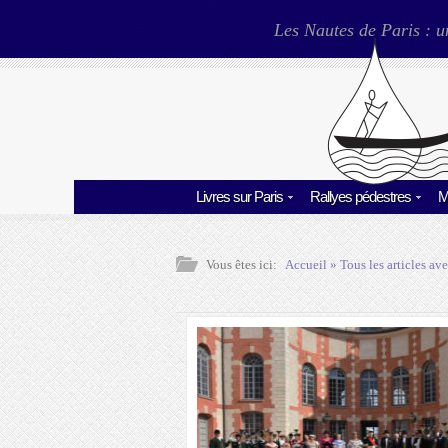
Les Nautes de Paris : u
Livres sur Paris
Rallyes pédestres
M
Vous êtes ici:
Accueil
» Tous les articles ave