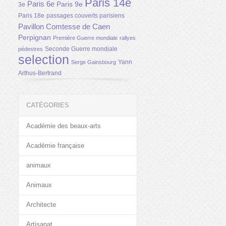
Paris 14e
Paris 6e
Paris 9e
3e
Paris 18e
passages couverts parisiens
Pavillon Comtesse de Caen
Perpignan
Première Guerre mondiale
rallyes
Seconde Guerre mondiale
pédestres
selection
Yann
Serge Gainsbourg
Arthus-Bertrand
CATÉGORIES
Académie des beaux-arts
Académie française
animaux
Animaux
Architecte
Artisanat