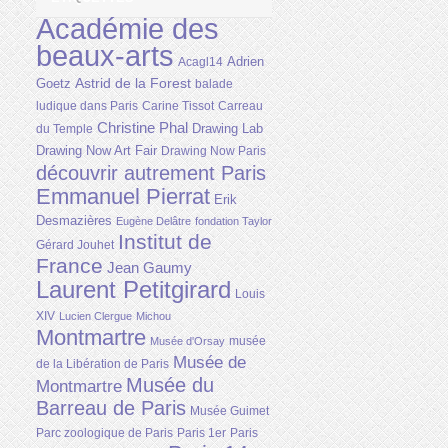
Académie des
beaux-arts
Adrien
Acagl14
Astrid de la Forest
Goetz
balade
ludique dans Paris
Carine Tissot
Carreau
Christine Phal
Drawing Lab
du Temple
Drawing Now Art Fair
Drawing Now Paris
découvrir autrement Paris
Emmanuel Pierrat
Erik
Desmazières
Eugène Delâtre
fondation Taylor
Institut de
Gérard Jouhet
France
Jean Gaumy
Laurent Petitgirard
Louis
XIV
Lucien Clergue
Michou
Montmartre
musée
Musée d'Orsay
Musée de
de la Libération de Paris
Musée du
Montmartre
Barreau de Paris
Musée Guimet
Parc zoologique de Paris
Paris 1er
Paris