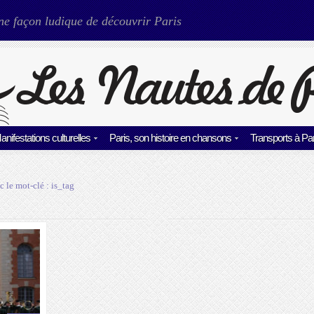
ne façon ludique de découvrir Paris
anifestations culturelles
Paris, son histoire en chansons
Transports à Par
c le mot-clé :
is_tag