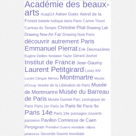
Académie des beaux-
arts
Astrid de la
Adrien Goetz
Acagl14
Forest
balade ludique dans Paris
Carine Tissot
Christine Phal
Drawing Lab
Carreau du Temple
Drawing Now Art Fair
Drawing Now Paris
découvrir autrement Paris
Emmanuel Pierrat
Erik Desmazières
Gérard Jouhet
Eugène Delâtre
fondation Taylor
Institut de France
Jean Gaumy
Laurent Petitgirard
Louis XIV
Montmartre
Lucien Clergue
Michou
Musée
Musée
musée de la Libération de Paris
d'Orsay
Musée du Barreau
de Montmartre
de Paris
Musée Guimet
Parc zoologique de
Paris 6e
Paris 9e
Paris
Paris 1er
Paris 3e
Paris 14e
Paris 18e
passages couverts
Pavillon Comtesse de Caen
parisiens
Perpignan
Première Guerre mondiale
rallyes
Seconde Guerre mondiale
pédestres