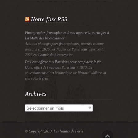
Notre flux RSS
Photographes francophones à vos appareils, participez à
La Malle des bicentenaires !
Avis aux photographes francophones, auteurs comme
artisans en 2026, les Nautes de Paris vous informent :
2026 est l’année du bicentenaire
De l’eau offerte aux Parisiens pour remplacer le vin
Qui a offert de l’eau aux Parisiens ? 1870, Le
collectionneur d’art britannique sir Richard Wallace vit
entre Paris (rue
Archives
Archives
© Copyright 2013.
Les Nautes de Paris