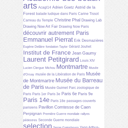
arts
Astrid de la
Adrien Goetz
Acagl14
Forest
balade ludique dans Paris
Carine Tissot
Christine Phal
Drawing Lab
Carreau du Temple
Drawing Now Art Fair
Drawing Now Paris
découvrir autrement Paris
Emmanuel Pierrat
Erik Desmazières
Gérard Jouhet
Eugène Delâtre
fondation Taylor
Institut de France
Jean Gaumy
Laurent Petitgirard
Louis XIV
Montmartre
Lucien Clergue
Michou
Musée
Musée
musée de la Libération de Paris
d'Orsay
Musée du Barreau
de Montmartre
de Paris
Musée Guimet
Parc zoologique de
Paris 6e
Paris 9e
Paris
Paris 1er
Paris 3e
Paris 14e
Paris 18e
passages couverts
Pavillon Comtesse de Caen
parisiens
Perpignan
Première Guerre mondiale
rallyes
Seconde Guerre mondiale
pédestres
selection
Yann Arthus-
Serge Gainsbourg