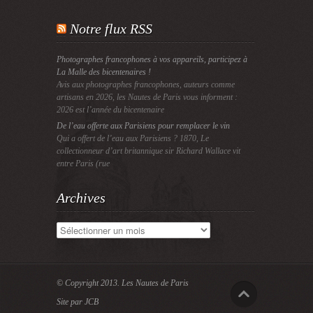
Notre flux RSS
Photographes francophones à vos appareils, participez à
La Malle des bicentenaires !
Avis aux photographes francophones, auteurs comme
artisans en 2026, les Nautes de Paris vous informent :
2026 est l’année du bicentenaire
De l’eau offerte aux Parisiens pour remplacer le vin
Qui a offert de l’eau aux Parisiens ? 1870, Le
collectionneur d’art britannique sir Richard Wallace vit
entre Paris (rue
Archives
Archives
© Copyright 2013.
Les Nautes de Paris
Site par JCB