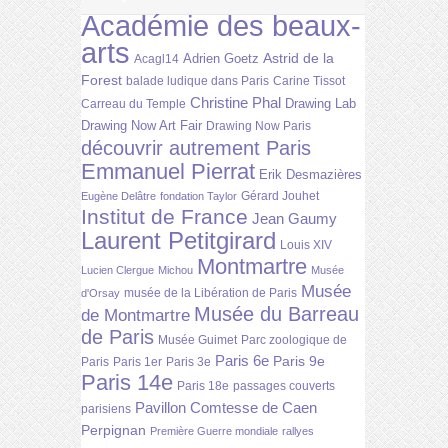
Académie des beaux-
arts
Astrid de la
Adrien Goetz
Acagl14
Forest
balade ludique dans Paris
Carine Tissot
Christine Phal
Drawing Lab
Carreau du Temple
Drawing Now Art Fair
Drawing Now Paris
découvrir autrement Paris
Emmanuel Pierrat
Erik Desmazières
Gérard Jouhet
Eugène Delâtre
fondation Taylor
Institut de France
Jean Gaumy
Laurent Petitgirard
Louis XIV
Montmartre
Lucien Clergue
Michou
Musée
Musée
musée de la Libération de Paris
d'Orsay
Musée du Barreau
de Montmartre
de Paris
Musée Guimet
Parc zoologique de
Paris 6e
Paris 9e
Paris
Paris 1er
Paris 3e
Paris 14e
Paris 18e
passages couverts
Pavillon Comtesse de Caen
parisiens
Perpignan
Première Guerre mondiale
rallyes