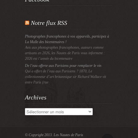
Notre flux RSS
Photographes francophones à vos appareils, participez à
La Malle des bicentenaires !
Avis aux photographes francophones, auteurs comme
artisans en 2026, les Nautes de Paris vous informent :
2026 est l’année du bicentenaire
De l’eau offerte aux Parisiens pour remplacer le vin
Qui a offert de l’eau aux Parisiens ? 1870, Le
collectionneur d’art britannique sir Richard Wallace vit
entre Paris (rue
Archives
Archives
© Copyright 2013.
Les Nautes de Paris