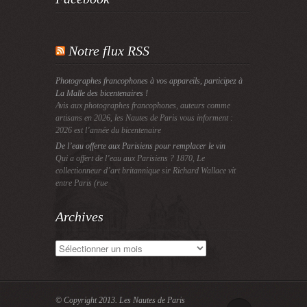
Notre flux RSS
Photographes francophones à vos appareils, participez à
La Malle des bicentenaires !
Avis aux photographes francophones, auteurs comme
artisans en 2026, les Nautes de Paris vous informent :
2026 est l’année du bicentenaire
De l’eau offerte aux Parisiens pour remplacer le vin
Qui a offert de l’eau aux Parisiens ? 1870, Le
collectionneur d’art britannique sir Richard Wallace vit
entre Paris (rue
Archives
Archives
© Copyright 2013.
Les Nautes de Paris