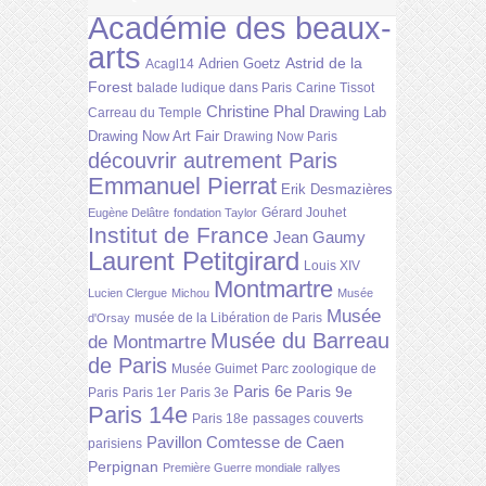
Académie des beaux-
arts
Astrid de la
Adrien Goetz
Acagl14
Forest
balade ludique dans Paris
Carine Tissot
Christine Phal
Drawing Lab
Carreau du Temple
Drawing Now Art Fair
Drawing Now Paris
découvrir autrement Paris
Emmanuel Pierrat
Erik Desmazières
Gérard Jouhet
Eugène Delâtre
fondation Taylor
Institut de France
Jean Gaumy
Laurent Petitgirard
Louis XIV
Montmartre
Lucien Clergue
Michou
Musée
Musée
musée de la Libération de Paris
d'Orsay
Musée du Barreau
de Montmartre
de Paris
Musée Guimet
Parc zoologique de
Paris 6e
Paris 9e
Paris
Paris 1er
Paris 3e
Paris 14e
Paris 18e
passages couverts
Pavillon Comtesse de Caen
parisiens
Perpignan
Première Guerre mondiale
rallyes