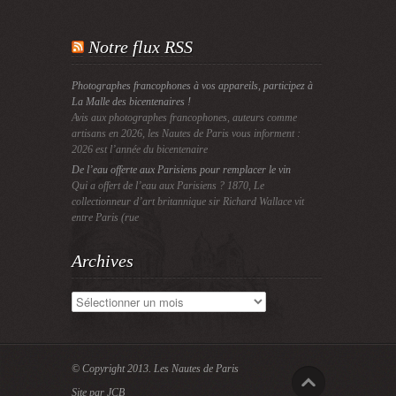
Notre flux RSS
Photographes francophones à vos appareils, participez à
La Malle des bicentenaires !
Avis aux photographes francophones, auteurs comme
artisans en 2026, les Nautes de Paris vous informent :
2026 est l’année du bicentenaire
De l’eau offerte aux Parisiens pour remplacer le vin
Qui a offert de l’eau aux Parisiens ? 1870, Le
collectionneur d’art britannique sir Richard Wallace vit
entre Paris (rue
Archives
Archives
© Copyright 2013.
Les Nautes de Paris
Site par JCB