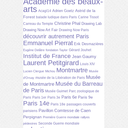
Académie des beaux-
arts
Astrid de la
Adrien Goetz
Acagl14
Forest
balade ludique dans Paris
Carine Tissot
Christine Phal
Drawing Lab
Carreau du Temple
Drawing Now Art Fair
Drawing Now Paris
découvrir autrement Paris
Emmanuel Pierrat
Erik Desmazières
Gérard Jouhet
Eugène Delâtre
fondation Taylor
Institut de France
Jean Gaumy
Laurent Petitgirard
Louis XIV
Montmartre
Lucien Clergue
Michou
Musée
Musée
musée de la Libération de Paris
d'Orsay
Musée du Barreau
de Montmartre
de Paris
Musée Guimet
Parc zoologique de
Paris 6e
Paris 9e
Paris
Paris 1er
Paris 3e
Paris 14e
Paris 18e
passages couverts
Pavillon Comtesse de Caen
parisiens
Perpignan
Première Guerre mondiale
rallyes
Seconde Guerre mondiale
pédestres