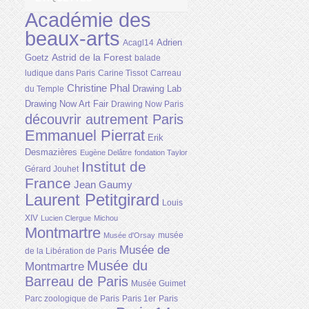
Académie des
beaux-arts
Adrien
Acagl14
Astrid de la Forest
Goetz
balade
ludique dans Paris
Carine Tissot
Carreau
Christine Phal
Drawing Lab
du Temple
Drawing Now Art Fair
Drawing Now Paris
découvrir autrement Paris
Emmanuel Pierrat
Erik
Desmazières
Eugène Delâtre
fondation Taylor
Institut de
Gérard Jouhet
France
Jean Gaumy
Laurent Petitgirard
Louis
XIV
Lucien Clergue
Michou
Montmartre
musée
Musée d'Orsay
Musée de
de la Libération de Paris
Musée du
Montmartre
Barreau de Paris
Musée Guimet
Parc zoologique de Paris
Paris 1er
Paris