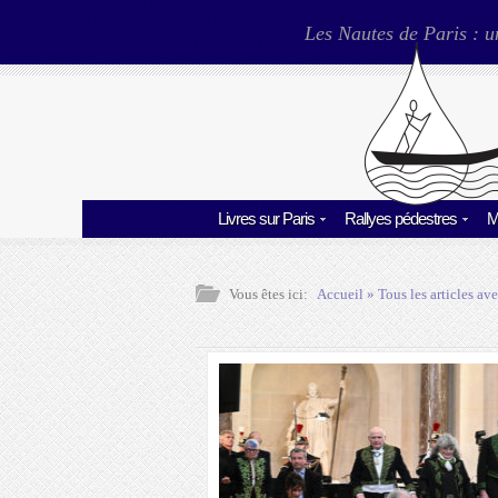
Les Nautes de Paris : u
Livres sur Paris
Rallyes pédestres
M
Vous êtes ici:
Accueil
» Tous les articles ave