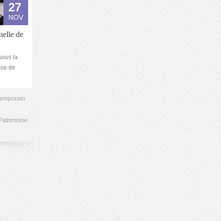
27
NOV
nelle de
sous la
nce de
temporain
Patrimoine