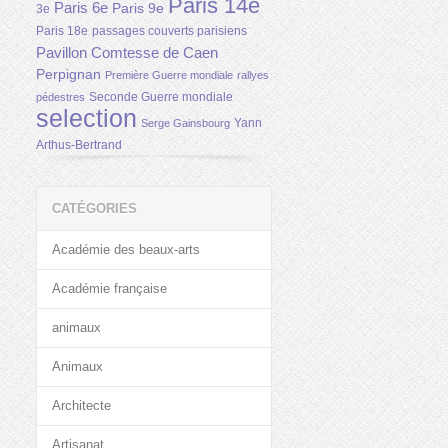
Paris 14e
Paris 6e
Paris 9e
3e
Paris 18e
passages couverts parisiens
Pavillon Comtesse de Caen
Perpignan
Première Guerre mondiale
rallyes
Seconde Guerre mondiale
pédestres
selection
Yann
Serge Gainsbourg
Arthus-Bertrand
CATÉGORIES
Académie des beaux-arts
Académie française
animaux
Animaux
Architecte
Artisanat