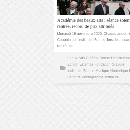
Académie des beaux-arts : séance solen
rentrée, record de prix attribués
Mercredi 19 novembre 2025. Chaque année, 
Coupole de l’Institut de France, lors de la séa
rentrée de
Beaux-Arts
Cinéma
Danse
Dessin con
Edition
Estampe
Fondation
Gravure
Institut de France
Musique
Numérique
Peinture
Photographie
sculpture