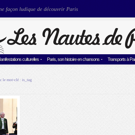
ne façon ludique de découvrir Paris
anifestations culturelles
Paris, son histoire en chansons
Transports à Par
c le mot-clé :
is_tag