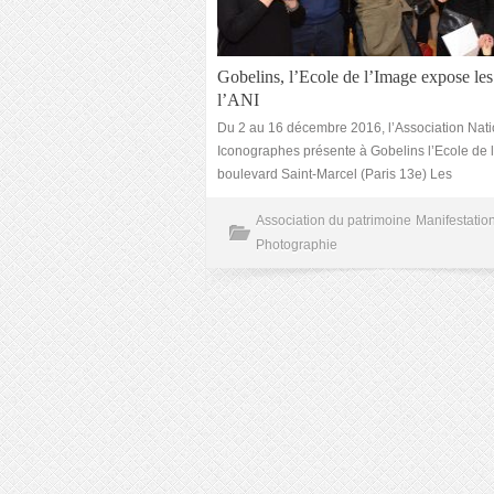
Gobelins, l’Ecole de l’Image expose les
l’ANI
Du 2 au 16 décembre 2016, l’Association Nat
Iconographes présente à Gobelins l’Ecole de 
boulevard Saint-Marcel (Paris 13e) Les
Association du patrimoine
Manifestation
Photographie