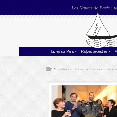
Les Nautes de Paris : u
Livres sur Paris
Rallyes pédestres
M
Vous êtes ici:
Accueil
» Tous les articles ave