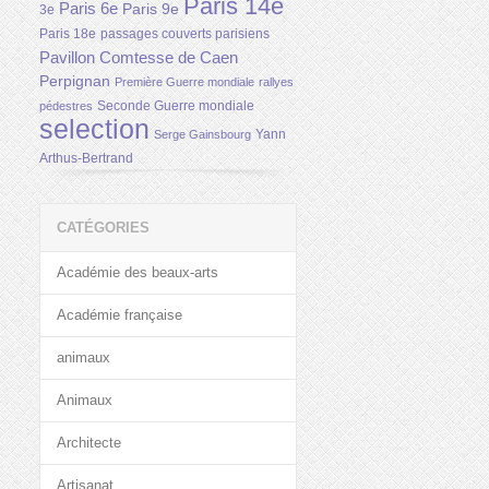
Paris 14e
Paris 6e
Paris 9e
3e
Paris 18e
passages couverts parisiens
Pavillon Comtesse de Caen
Perpignan
Première Guerre mondiale
rallyes
Seconde Guerre mondiale
pédestres
selection
Yann
Serge Gainsbourg
Arthus-Bertrand
CATÉGORIES
Académie des beaux-arts
Académie française
animaux
Animaux
Architecte
Artisanat