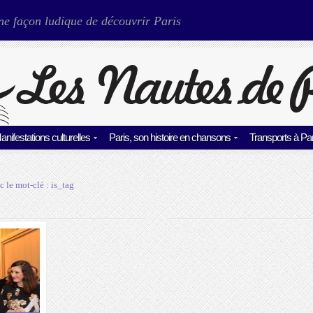
ne façon ludique de découvrir Paris
anifestations culturelles
Paris, son histoire en chansons
Transports à Par
c le mot-clé :
is_tag