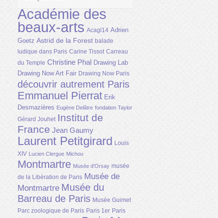
Académie des
beaux-arts
Adrien
Acagl14
Astrid de la Forest
Goetz
balade
ludique dans Paris
Carine Tissot
Carreau
Christine Phal
Drawing Lab
du Temple
Drawing Now Art Fair
Drawing Now Paris
découvrir autrement Paris
Emmanuel Pierrat
Erik
Desmazières
Eugène Delâtre
fondation Taylor
Institut de
Gérard Jouhet
France
Jean Gaumy
Laurent Petitgirard
Louis
XIV
Lucien Clergue
Michou
Montmartre
musée
Musée d'Orsay
Musée de
de la Libération de Paris
Musée du
Montmartre
Barreau de Paris
Musée Guimet
Parc zoologique de Paris
Paris 1er
Paris