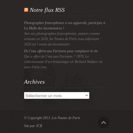
Notre flux RSS
Photographes francophones à vos appareils, participez à
La Malle des bicentenaires !
Avis aux photographes francophones, auteurs comme
artisans en 2026, les Nautes de Paris vous informent :
2026 est l’année du bicentenaire
De l’eau offerte aux Parisiens pour remplacer le vin
Qui a offert de l’eau aux Parisiens ? 1870, Le
collectionneur d’art britannique sir Richard Wallace vit
entre Paris (rue
Archives
Archives
© Copyright 2013.
Les Nautes de Paris
Site par JCB