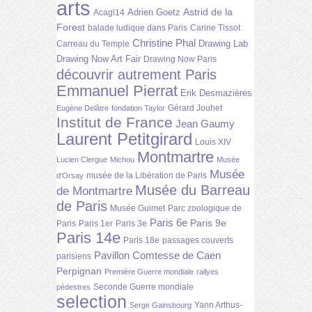
arts
Astrid de la
Adrien Goetz
Acagl14
Forest
balade ludique dans Paris
Carine Tissot
Christine Phal
Drawing Lab
Carreau du Temple
Drawing Now Art Fair
Drawing Now Paris
découvrir autrement Paris
Emmanuel Pierrat
Erik Desmazières
Gérard Jouhet
Eugène Delâtre
fondation Taylor
Institut de France
Jean Gaumy
Laurent Petitgirard
Louis XIV
Montmartre
Lucien Clergue
Michou
Musée
Musée
musée de la Libération de Paris
d'Orsay
Musée du Barreau
de Montmartre
de Paris
Musée Guimet
Parc zoologique de
Paris 6e
Paris 9e
Paris
Paris 1er
Paris 3e
Paris 14e
Paris 18e
passages couverts
Pavillon Comtesse de Caen
parisiens
Perpignan
Première Guerre mondiale
rallyes
Seconde Guerre mondiale
pédestres
selection
Yann Arthus-
Serge Gainsbourg