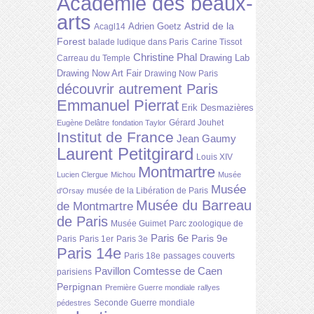
Académie des beaux-
arts
Astrid de la
Adrien Goetz
Acagl14
Forest
balade ludique dans Paris
Carine Tissot
Christine Phal
Drawing Lab
Carreau du Temple
Drawing Now Art Fair
Drawing Now Paris
découvrir autrement Paris
Emmanuel Pierrat
Erik Desmazières
Gérard Jouhet
Eugène Delâtre
fondation Taylor
Institut de France
Jean Gaumy
Laurent Petitgirard
Louis XIV
Montmartre
Lucien Clergue
Michou
Musée
Musée
musée de la Libération de Paris
d'Orsay
Musée du Barreau
de Montmartre
de Paris
Musée Guimet
Parc zoologique de
Paris 6e
Paris 9e
Paris
Paris 1er
Paris 3e
Paris 14e
Paris 18e
passages couverts
Pavillon Comtesse de Caen
parisiens
Perpignan
Première Guerre mondiale
rallyes
Seconde Guerre mondiale
pédestres