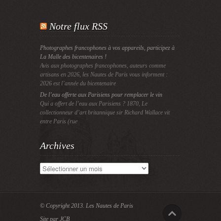
Notre flux RSS
Photographes francophones à vos appareils, participez à
La Malle des bicentenaires !
Avis aux photographes francophones, auteurs comme
artisans en 2026, les Nautes de Paris vous informent :
2026 est l’année du bicentenaire
De l’eau offerte aux Parisiens pour remplacer le vin
Qui a offert de l’eau aux Parisiens ? 1870, Le
collectionneur d’art britannique sir Richard Wallace vit
entre Paris (rue
Archives
Archives
© Copyright 2013.
Les Nautes de Paris
Site par JCB