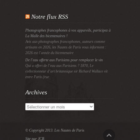
Notre flux RSS
Photographes francophones à vos appareils, participez à
La Malle des bicentenaires !
Avis aux photographes francophones, auteurs comme
artisans en 2026, les Nautes de Paris vous informent :
2026 est l’année du bicentenaire
De l’eau offerte aux Parisiens pour remplacer le vin
Qui a offert de l’eau aux Parisiens ? 1870, Le
collectionneur d’art britannique sir Richard Wallace vit
entre Paris (rue
Archives
Archives
© Copyright 2013.
Les Nautes de Paris
Site par JCB