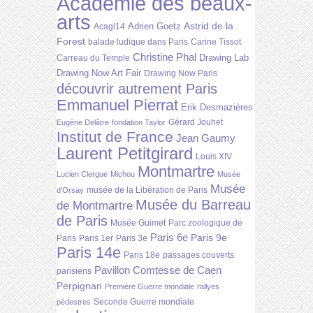
Académie des beaux-
arts
Astrid de la
Adrien Goetz
Acagl14
Forest
balade ludique dans Paris
Carine Tissot
Christine Phal
Drawing Lab
Carreau du Temple
Drawing Now Art Fair
Drawing Now Paris
découvrir autrement Paris
Emmanuel Pierrat
Erik Desmazières
Gérard Jouhet
Eugène Delâtre
fondation Taylor
Institut de France
Jean Gaumy
Laurent Petitgirard
Louis XIV
Montmartre
Lucien Clergue
Michou
Musée
Musée
musée de la Libération de Paris
d'Orsay
Musée du Barreau
de Montmartre
de Paris
Musée Guimet
Parc zoologique de
Paris 6e
Paris 9e
Paris
Paris 1er
Paris 3e
Paris 14e
Paris 18e
passages couverts
Pavillon Comtesse de Caen
parisiens
Perpignan
Première Guerre mondiale
rallyes
Seconde Guerre mondiale
pédestres