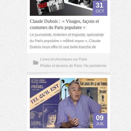
31
OCT
Claude Dubois : » Visages, façons et
coutumes du Paris populaire «
Le journaliste, historien et linguiste, spécialiste
du Paris populaire « mâtiné voyou », Claude
Dubois nous offre ici une belle tranche de
Livres et chroniques sur Paris
Photos et dessins de Paris
Vie parisienne
09
JUIL