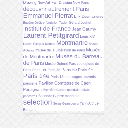
Drawing Now Art Fair
Drawing Now Paris
découvrir autrement Paris
Emmanuel Pierrat
Erik Desmazières
Gérard Jouhet
Eugène Delâtre
fondation Taylor
Institut de France
Jean Gaumy
Laurent Petitgirard
Louis XIV
Montmartre
Lucien Clergue
Michou
Musée
Musée
musée de la Libération de Paris
d'Orsay
Musée du Barreau
de Montmartre
de Paris
Musée Guimet
Parc zoologique de
Paris 6e
Paris 9e
Paris
Paris 1er
Paris 3e
Paris 14e
Paris 18e
passages couverts
Pavillon Comtesse de Caen
parisiens
Perpignan
Première Guerre mondiale
rallyes
Seconde Guerre mondiale
pédestres
selection
Yann Arthus-
Serge Gainsbourg
Bertrand