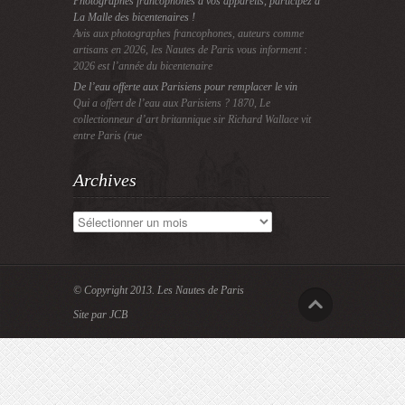
Photographes francophones à vos appareils, participez à
La Malle des bicentenaires !
Avis aux photographes francophones, auteurs comme
artisans en 2026, les Nautes de Paris vous informent :
2026 est l’année du bicentenaire
De l’eau offerte aux Parisiens pour remplacer le vin
Qui a offert de l’eau aux Parisiens ? 1870, Le
collectionneur d’art britannique sir Richard Wallace vit
entre Paris (rue
Archives
Archives
© Copyright 2013.
Les Nautes de Paris
Site par JCB