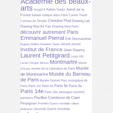
Académie des beaux-
arts
Astrid de la
Adrien Goetz
Acagl14
Forest
balade ludique dans Paris
Carine Tissot
Christine Phal
Drawing Lab
Carreau du Temple
Drawing Now Art Fair
Drawing Now Paris
découvrir autrement Paris
Emmanuel Pierrat
Erik Desmazières
Gérard Jouhet
Eugène Delâtre
fondation Taylor
Institut de France
Jean Gaumy
Laurent Petitgirard
Louis XIV
Montmartre
Lucien Clergue
Michou
Musée
Musée
musée de la Libération de Paris
d'Orsay
Musée du Barreau
de Montmartre
de Paris
Musée Guimet
Parc zoologique de
Paris 6e
Paris 9e
Paris
Paris 1er
Paris 3e
Paris 14e
Paris 18e
passages couverts
Pavillon Comtesse de Caen
parisiens
Perpignan
Première Guerre mondiale
rallyes
Seconde Guerre mondiale
pédestres