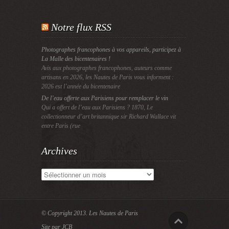
Notre flux RSS
Photographes francophones à vos appareils, participez à
La Malle des bicentenaires !
Avis aux photographes francophones, auteurs comme
artisans en 2026, les Nautes de Paris vous informent :
2026 est l’année du bicentenaire
De l’eau offerte aux Parisiens pour remplacer le vin
Qui a offert de l’eau aux Parisiens ? 1870, Le
collectionneur d’art britannique sir Richard Wallace vit
entre Paris (rue
Archives
Archives
© Copyright 2013.
Les Nautes de Paris
Site par JCB