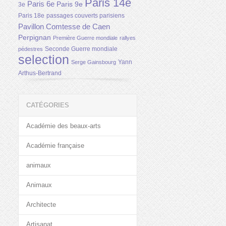
Paris 14e
Paris 6e
Paris 9e
3e
Paris 18e
passages couverts parisiens
Pavillon Comtesse de Caen
Perpignan
Première Guerre mondiale
rallyes
Seconde Guerre mondiale
pédestres
selection
Yann
Serge Gainsbourg
Arthus-Bertrand
CATÉGORIES
Académie des beaux-arts
Académie française
animaux
Animaux
Architecte
Artisanat