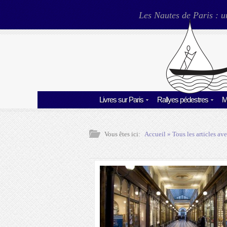
Les Nautes de Paris : u
Livres sur Paris
Rallyes pédestres
M
Vous êtes ici:
Accueil
» Tous les articles ave