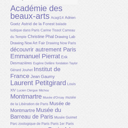
Académie des
beaux-arts
Adrien
Acagl14
Astrid de la Forest
Goetz
balade
ludique dans Paris
Carine Tissot
Carreau
Christine Phal
Drawing Lab
du Temple
Drawing Now Art Fair
Drawing Now Paris
découvrir autrement Paris
Emmanuel Pierrat
Erik
Desmazières
Eugène Delâtre
fondation Taylor
Institut de
Gérard Jouhet
France
Jean Gaumy
Laurent Petitgirard
Louis
XIV
Lucien Clergue
Michou
Montmartre
musée
Musée d'Orsay
Musée de
de la Libération de Paris
Musée du
Montmartre
Barreau de Paris
Musée Guimet
Parc zoologique de Paris
Paris 1er
Paris