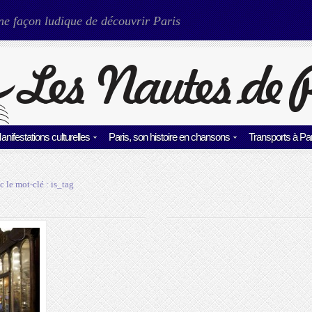
ne façon ludique de découvrir Paris
anifestations culturelles
Paris, son histoire en chansons
Transports à Par
c le mot-clé :
is_tag