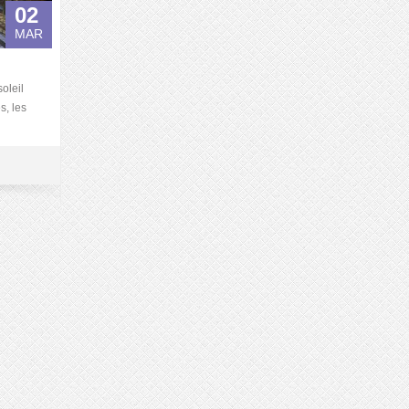
02
MAR
soleil
s, les