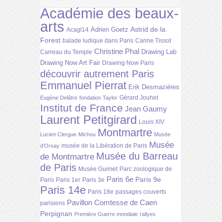
Académie des beaux-
arts
Astrid de la
Adrien Goetz
Acagl14
Forest
balade ludique dans Paris
Carine Tissot
Christine Phal
Drawing Lab
Carreau du Temple
Drawing Now Art Fair
Drawing Now Paris
découvrir autrement Paris
Emmanuel Pierrat
Erik Desmazières
Gérard Jouhet
Eugène Delâtre
fondation Taylor
Institut de France
Jean Gaumy
Laurent Petitgirard
Louis XIV
Montmartre
Lucien Clergue
Michou
Musée
Musée
musée de la Libération de Paris
d'Orsay
Musée du Barreau
de Montmartre
de Paris
Musée Guimet
Parc zoologique de
Paris 6e
Paris 9e
Paris
Paris 1er
Paris 3e
Paris 14e
Paris 18e
passages couverts
Pavillon Comtesse de Caen
parisiens
Perpignan
Première Guerre mondiale
rallyes