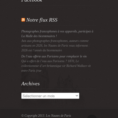
Notre flux RSS
Photographes francophones à vos appareils, participez à
La Malle des bicentenaires !
Avis aux photographes francophones, auteurs comme
artisans en 2026, les Nautes de Paris vous informent :
2026 est l’année du bicentenaire
De l’eau offerte aux Parisiens pour remplacer le vin
Qui a offert de l’eau aux Parisiens ? 1870, Le
collectionneur d’art britannique sir Richard Wallace vit
entre Paris (rue
Archives
Archives
© Copyright 2013.
Les Nautes de Paris