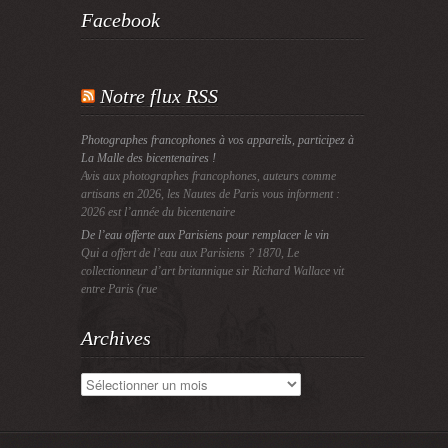
Facebook
Notre flux RSS
Photographes francophones à vos appareils, participez à
La Malle des bicentenaires !
Avis aux photographes francophones, auteurs comme
artisans en 2026, les Nautes de Paris vous informent :
2026 est l’année du bicentenaire
De l’eau offerte aux Parisiens pour remplacer le vin
Qui a offert de l’eau aux Parisiens ? 1870, Le
collectionneur d’art britannique sir Richard Wallace vit
entre Paris (rue
Archives
Archives