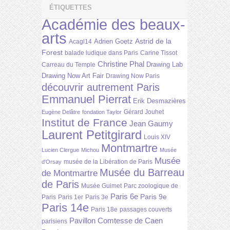
ÉTIQUETTES
Académie des beaux-
arts
Astrid de la
Adrien Goetz
Acagl14
Forest
balade ludique dans Paris
Carine Tissot
Christine Phal
Drawing Lab
Carreau du Temple
Drawing Now Art Fair
Drawing Now Paris
découvrir autrement Paris
Emmanuel Pierrat
Erik Desmazières
Gérard Jouhet
Eugène Delâtre
fondation Taylor
Institut de France
Jean Gaumy
Laurent Petitgirard
Louis XIV
Montmartre
Lucien Clergue
Michou
Musée
Musée
musée de la Libération de Paris
d'Orsay
Musée du Barreau
de Montmartre
de Paris
Musée Guimet
Parc zoologique de
Paris 6e
Paris 9e
Paris
Paris 1er
Paris 3e
Paris 14e
Paris 18e
passages couverts
Pavillon Comtesse de Caen
parisiens