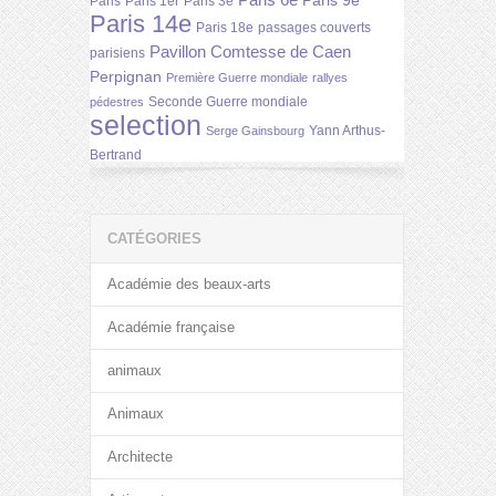
Paris 6e
Paris 9e
Paris
Paris 1er
Paris 3e
Paris 14e
Paris 18e
passages couverts
Pavillon Comtesse de Caen
parisiens
Perpignan
Première Guerre mondiale
rallyes
Seconde Guerre mondiale
pédestres
selection
Yann Arthus-
Serge Gainsbourg
Bertrand
CATÉGORIES
Académie des beaux-arts
Académie française
animaux
Animaux
Architecte