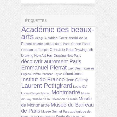
ÉTIQUETTES
Académie des beaux-
arts
Astrid de la
Adrien Goetz
Acagl14
Forest
balade ludique dans Paris
Carine Tissot
Christine Phal
Drawing Lab
Carreau du Temple
Drawing Now Art Fair
Drawing Now Paris
découvrir autrement Paris
Emmanuel Pierrat
Erik Desmazières
Gérard Jouhet
Eugène Delâtre
fondation Taylor
Institut de France
Jean Gaumy
Laurent Petitgirard
Louis XIV
Montmartre
Lucien Clergue
Michou
Musée
Musée
musée de la Libération de Paris
d'Orsay
Musée du Barreau
de Montmartre
de Paris
Musée Guimet
Parc zoologique de