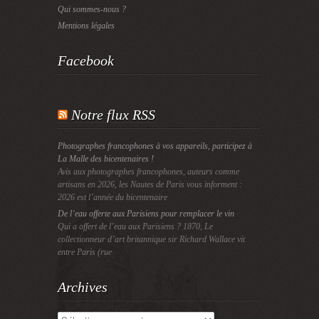
Qui sommes-nous ?
Mentions légales
Facebook
Notre flux RSS
Photographes francophones à vos appareils, participez à
La Malle des bicentenaires !
Avis aux photographes francophones, auteurs comme
artisans en 2026, les Nautes de Paris vous informent :
2026 est l’année du bicentenaire
De l’eau offerte aux Parisiens pour remplacer le vin
Qui a offert de l’eau aux Parisiens ? 1870, Le
collectionneur d’art britannique sir Richard Wallace vit
entre Paris (rue
Archives
Archives