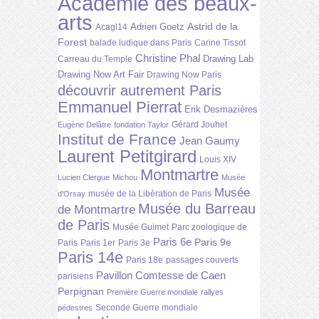
Académie des beaux-
arts
Astrid de la
Adrien Goetz
Acagl14
Forest
balade ludique dans Paris
Carine Tissot
Christine Phal
Drawing Lab
Carreau du Temple
Drawing Now Art Fair
Drawing Now Paris
découvrir autrement Paris
Emmanuel Pierrat
Erik Desmazières
Gérard Jouhet
Eugène Delâtre
fondation Taylor
Institut de France
Jean Gaumy
Laurent Petitgirard
Louis XIV
Montmartre
Lucien Clergue
Michou
Musée
Musée
musée de la Libération de Paris
d'Orsay
Musée du Barreau
de Montmartre
de Paris
Musée Guimet
Parc zoologique de
Paris 6e
Paris 9e
Paris
Paris 1er
Paris 3e
Paris 14e
Paris 18e
passages couverts
Pavillon Comtesse de Caen
parisiens
Perpignan
Première Guerre mondiale
rallyes
Seconde Guerre mondiale
pédestres