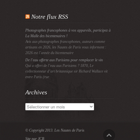
Notre flux RSS
Photographes francophones à vos appareils, participez à
La Malle des bicentenaires !
Avis aux photographes francophones, auteurs comme
artisans en 2026, les Nautes de Paris vous informent :
2026 est l’année du bicentenaire
De l’eau offerte aux Parisiens pour remplacer le vin
Qui a offert de l’eau aux Parisiens ? 1870, Le
collectionneur d’art britannique sir Richard Wallace vit
entre Paris (rue
Archives
Archives
© Copyright 2013.
Les Nautes de Paris
Site par JCB