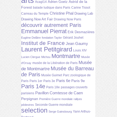
arts
Astrid de la
Adrien Goetz
Acagl14
Forest
balade ludique dans Paris
Carine Tissot
Christine Phal
Drawing Lab
Carreau du Temple
Drawing Now Art Fair
Drawing Now Paris
découvrir autrement Paris
Emmanuel Pierrat
Erik Desmazières
Gérard Jouhet
Eugène Delâtre
fondation Taylor
Institut de France
Jean Gaumy
Laurent Petitgirard
Louis XIV
Montmartre
Lucien Clergue
Michou
Musée
Musée
musée de la Libération de Paris
d'Orsay
Musée du Barreau
de Montmartre
de Paris
Musée Guimet
Parc zoologique de
Paris 6e
Paris 9e
Paris
Paris 1er
Paris 3e
Paris 14e
Paris 18e
passages couverts
Pavillon Comtesse de Caen
parisiens
Perpignan
Première Guerre mondiale
rallyes
Seconde Guerre mondiale
pédestres
selection
Yann Arthus-
Serge Gainsbourg