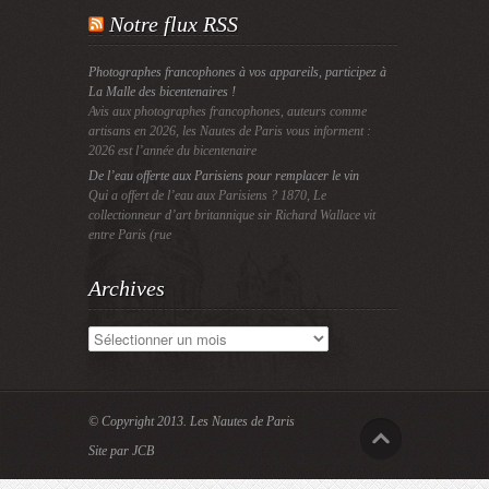
Notre flux RSS
Photographes francophones à vos appareils, participez à
La Malle des bicentenaires !
Avis aux photographes francophones, auteurs comme
artisans en 2026, les Nautes de Paris vous informent :
2026 est l’année du bicentenaire
De l’eau offerte aux Parisiens pour remplacer le vin
Qui a offert de l’eau aux Parisiens ? 1870, Le
collectionneur d’art britannique sir Richard Wallace vit
entre Paris (rue
Archives
Archives
© Copyright 2013.
Les Nautes de Paris
Site par JCB