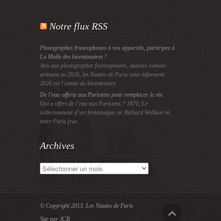
Notre flux RSS
Photographes francophones à vos appareils, participez à
La Malle des bicentenaires !
Avis aux photographes francophones, auteurs comme
artisans en 2026, les Nautes de Paris vous informent :
2026 est l’année du bicentenaire
De l’eau offerte aux Parisiens pour remplacer le vin
Qui a offert de l’eau aux Parisiens ? 1870, Le
collectionneur d’art britannique sir Richard Wallace vit
entre Paris (rue
Archives
Archives
© Copyright 2013.
Les Nautes de Paris
Site par JCB