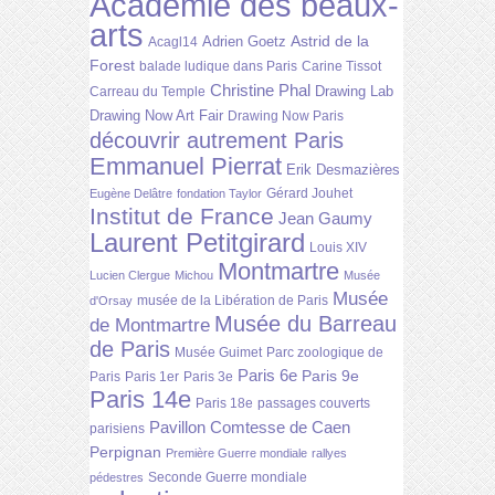
Académie des beaux-
arts
Astrid de la
Adrien Goetz
Acagl14
Forest
balade ludique dans Paris
Carine Tissot
Christine Phal
Drawing Lab
Carreau du Temple
Drawing Now Art Fair
Drawing Now Paris
découvrir autrement Paris
Emmanuel Pierrat
Erik Desmazières
Gérard Jouhet
Eugène Delâtre
fondation Taylor
Institut de France
Jean Gaumy
Laurent Petitgirard
Louis XIV
Montmartre
Lucien Clergue
Michou
Musée
Musée
musée de la Libération de Paris
d'Orsay
Musée du Barreau
de Montmartre
de Paris
Musée Guimet
Parc zoologique de
Paris 6e
Paris 9e
Paris
Paris 1er
Paris 3e
Paris 14e
Paris 18e
passages couverts
Pavillon Comtesse de Caen
parisiens
Perpignan
Première Guerre mondiale
rallyes
Seconde Guerre mondiale
pédestres