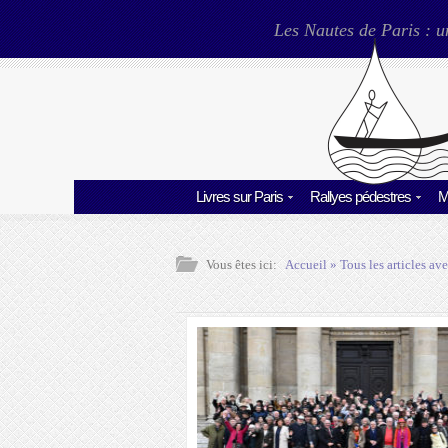
Les Nautes de Paris : u
Livres sur Paris
Rallyes pédestres
M
Vous êtes ici:
Accueil
» Tous les articles ave