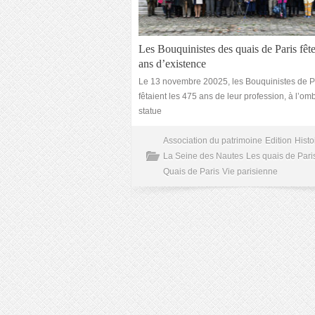
Les Bouquinistes des quais de Paris fêt
ans d’existence
Le 13 novembre 20025, les Bouquinistes de P
fêtaient les 475 ans de leur profession, à l’om
statue
Association du patrimoine
Edition
Histo
La Seine des Nautes
Les quais de Pari
Quais de Paris
Vie parisienne