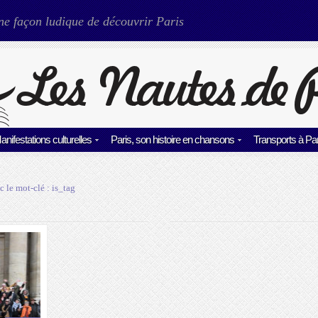
ne façon ludique de découvrir Paris
anifestations culturelles
Paris, son histoire en chansons
Transports à Par
c le mot-clé :
is_tag