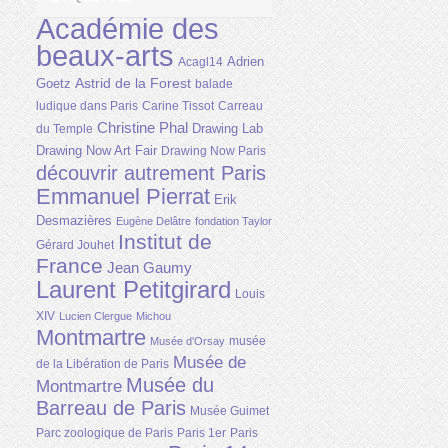
Académie des
beaux-arts
Adrien
Acagl14
Astrid de la Forest
Goetz
balade
ludique dans Paris
Carine Tissot
Carreau
Christine Phal
Drawing Lab
du Temple
Drawing Now Art Fair
Drawing Now Paris
découvrir autrement Paris
Emmanuel Pierrat
Erik
Desmazières
Eugène Delâtre
fondation Taylor
Institut de
Gérard Jouhet
France
Jean Gaumy
Laurent Petitgirard
Louis
XIV
Lucien Clergue
Michou
Montmartre
musée
Musée d'Orsay
Musée de
de la Libération de Paris
Musée du
Montmartre
Barreau de Paris
Musée Guimet
Parc zoologique de Paris
Paris 1er
Paris