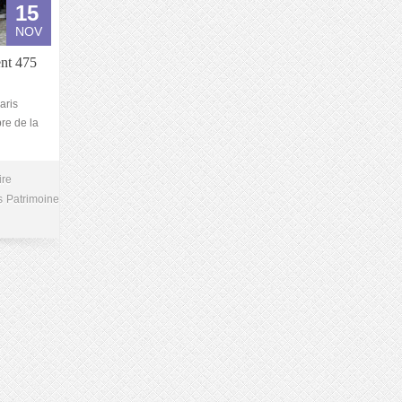
15
NOV
ent 475
aris
bre de la
ire
s
Patrimoine