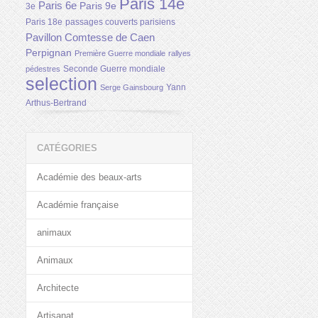
Paris 14e
Paris 6e
Paris 9e
3e
Paris 18e
passages couverts parisiens
Pavillon Comtesse de Caen
Perpignan
Première Guerre mondiale
rallyes
Seconde Guerre mondiale
pédestres
selection
Yann
Serge Gainsbourg
Arthus-Bertrand
CATÉGORIES
Académie des beaux-arts
Académie française
animaux
Animaux
Architecte
Artisanat