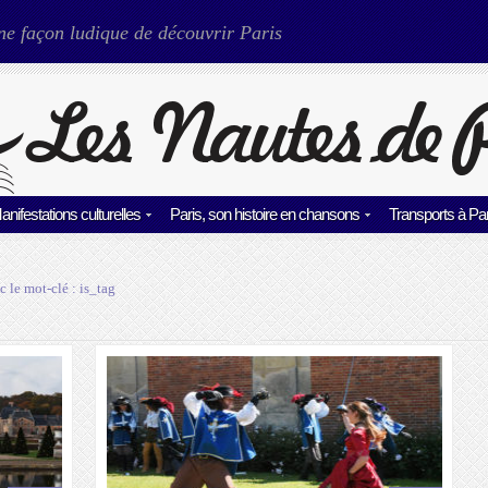
ne façon ludique de découvrir Paris
anifestations culturelles
Paris, son histoire en chansons
Transports à Par
c le mot-clé :
is_tag