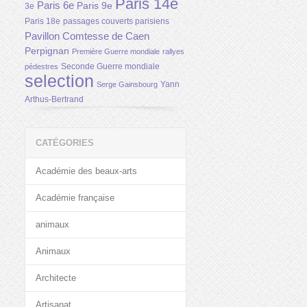
Paris 14e
Paris 6e
Paris 9e
3e
Paris 18e
passages couverts parisiens
Pavillon Comtesse de Caen
Perpignan
Première Guerre mondiale
rallyes
Seconde Guerre mondiale
pédestres
selection
Yann
Serge Gainsbourg
Arthus-Bertrand
CATÉGORIES
Académie des beaux-arts
Académie française
animaux
Animaux
Architecte
Artisanat