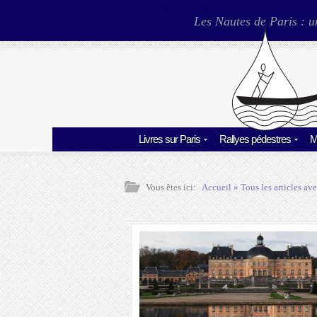
Les Nautes de Paris : u
Livres sur Paris
Rallyes pédestres
M
Vous êtes ici:
Accueil
» Tous les articles ave