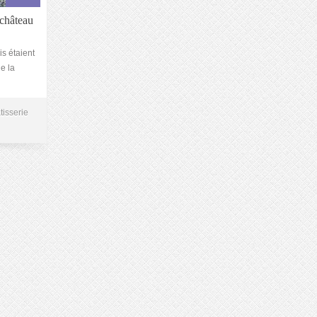
château
s étaient
e la
tisserie