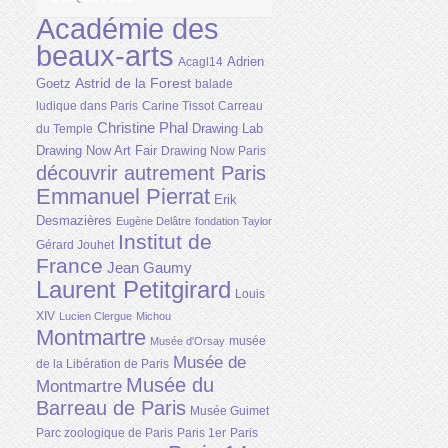
Académie des
beaux-arts
Adrien
Acagl14
Astrid de la Forest
Goetz
balade
ludique dans Paris
Carine Tissot
Carreau
Christine Phal
Drawing Lab
du Temple
Drawing Now Art Fair
Drawing Now Paris
découvrir autrement Paris
Emmanuel Pierrat
Erik
Desmazières
Eugène Delâtre
fondation Taylor
Institut de
Gérard Jouhet
France
Jean Gaumy
Laurent Petitgirard
Louis
XIV
Lucien Clergue
Michou
Montmartre
musée
Musée d'Orsay
Musée de
de la Libération de Paris
Musée du
Montmartre
Barreau de Paris
Musée Guimet
Parc zoologique de Paris
Paris 1er
Paris