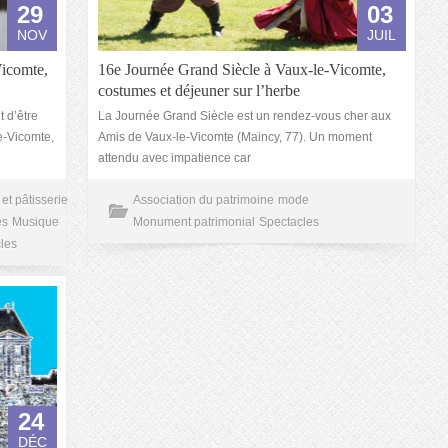
29
03
NOV
JUIL
icomte,
16e Journée Grand Siècle à Vaux-le-Vicomte,
costumes et déjeuner sur l’herbe
t d’être
La Journée Grand Siècle est un rendez-vous cher aux
e-Vicomte,
Amis de Vaux-le-Vicomte (Maincy, 77). Un moment
attendu avec impatience car
et pâtisserie
Association du patrimoine
mode
es
Musique
Monument patrimonial
Spectacles
les
24
DÉC