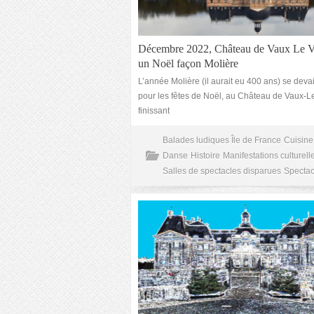
Décembre 2022, Château de Vaux Le V
un Noël façon Molière
L’année Molière (il aurait eu 400 ans) se devai
pour les fêtes de Noël, au Château de Vaux-L
finissant
Balades ludiques Île de France
Cuisine 
Danse
Histoire
Manifestations culturell
Salles de spectacles disparues
Spectac