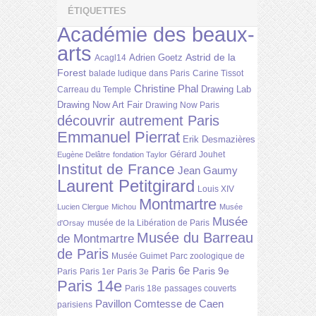
ÉTIQUETTES
Académie des beaux-
arts
Astrid de la
Adrien Goetz
Acagl14
Forest
balade ludique dans Paris
Carine Tissot
Christine Phal
Drawing Lab
Carreau du Temple
Drawing Now Art Fair
Drawing Now Paris
découvrir autrement Paris
Emmanuel Pierrat
Erik Desmazières
Gérard Jouhet
Eugène Delâtre
fondation Taylor
Institut de France
Jean Gaumy
Laurent Petitgirard
Louis XIV
Montmartre
Lucien Clergue
Michou
Musée
Musée
musée de la Libération de Paris
d'Orsay
Musée du Barreau
de Montmartre
de Paris
Musée Guimet
Parc zoologique de
Paris 6e
Paris 9e
Paris
Paris 1er
Paris 3e
Paris 14e
Paris 18e
passages couverts
Pavillon Comtesse de Caen
parisiens