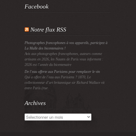
Facebook
Notre flux RSS
Photographes francophones à vos appareils, participez à
La Malle des bicentenaires !
Avis aux photographes francophones, auteurs comme
artisans en 2026, les Nautes de Paris vous informent :
2026 est l’année du bicentenaire
De l’eau offerte aux Parisiens pour remplacer le vin
Qui a offert de l’eau aux Parisiens ? 1870, Le
collectionneur d’art britannique sir Richard Wallace vit
entre Paris (rue
Archives
Archives