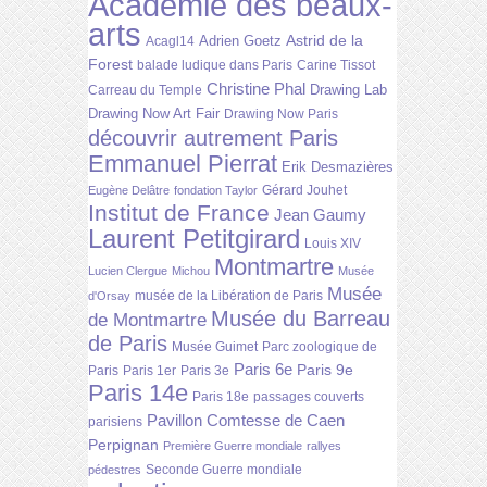
Académie des beaux-
arts
Astrid de la
Adrien Goetz
Acagl14
Forest
balade ludique dans Paris
Carine Tissot
Christine Phal
Drawing Lab
Carreau du Temple
Drawing Now Art Fair
Drawing Now Paris
découvrir autrement Paris
Emmanuel Pierrat
Erik Desmazières
Gérard Jouhet
Eugène Delâtre
fondation Taylor
Institut de France
Jean Gaumy
Laurent Petitgirard
Louis XIV
Montmartre
Lucien Clergue
Michou
Musée
Musée
musée de la Libération de Paris
d'Orsay
Musée du Barreau
de Montmartre
de Paris
Musée Guimet
Parc zoologique de
Paris 6e
Paris 9e
Paris
Paris 1er
Paris 3e
Paris 14e
Paris 18e
passages couverts
Pavillon Comtesse de Caen
parisiens
Perpignan
Première Guerre mondiale
rallyes
Seconde Guerre mondiale
pédestres