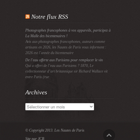
Notre flux RSS
Photographes francophones à vos appareils, participez à
La Malle des bicentenaires !
Avis aux photographes francophones, auteurs comme
artisans en 2026, les Nautes de Paris vous informent :
2026 est l’année du bicentenaire
De l’eau offerte aux Parisiens pour remplacer le vin
Qui a offert de l’eau aux Parisiens ? 1870, Le
collectionneur d’art britannique sir Richard Wallace vit
entre Paris (rue
Archives
Archives
© Copyright 2013.
Les Nautes de Paris
Site par JCB