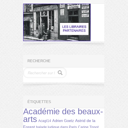
RECHERCHE
ÉTIQUETTES
Académie des beaux-
arts
Astrid de la
Adrien Goetz
Acagl14
Forest
balade ludique dans Paris
Carine Tissot