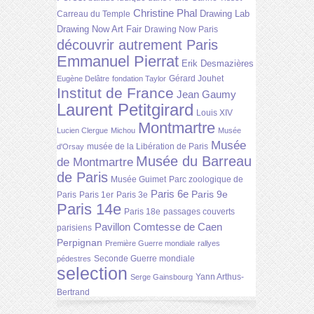
Christine Phal
Drawing Lab
Carreau du Temple
Drawing Now Art Fair
Drawing Now Paris
découvrir autrement Paris
Emmanuel Pierrat
Erik Desmazières
Gérard Jouhet
Eugène Delâtre
fondation Taylor
Institut de France
Jean Gaumy
Laurent Petitgirard
Louis XIV
Montmartre
Lucien Clergue
Michou
Musée
Musée
musée de la Libération de Paris
d'Orsay
Musée du Barreau
de Montmartre
de Paris
Musée Guimet
Parc zoologique de
Paris 6e
Paris 9e
Paris
Paris 1er
Paris 3e
Paris 14e
Paris 18e
passages couverts
Pavillon Comtesse de Caen
parisiens
Perpignan
Première Guerre mondiale
rallyes
Seconde Guerre mondiale
pédestres
selection
Yann Arthus-
Serge Gainsbourg
Bertrand