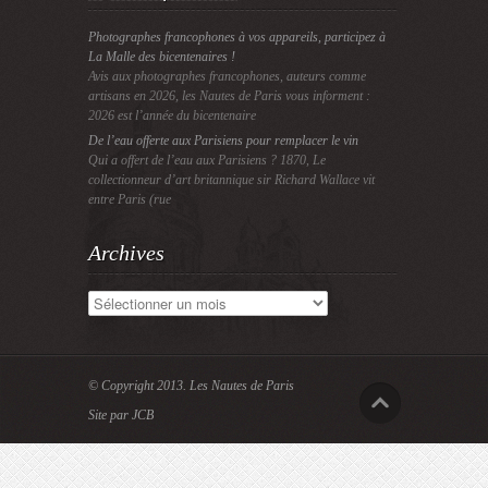
Photographes francophones à vos appareils, participez à
La Malle des bicentenaires !
Avis aux photographes francophones, auteurs comme
artisans en 2026, les Nautes de Paris vous informent :
2026 est l’année du bicentenaire
De l’eau offerte aux Parisiens pour remplacer le vin
Qui a offert de l’eau aux Parisiens ? 1870, Le
collectionneur d’art britannique sir Richard Wallace vit
entre Paris (rue
Archives
Archives
© Copyright 2013.
Les Nautes de Paris
Site par JCB