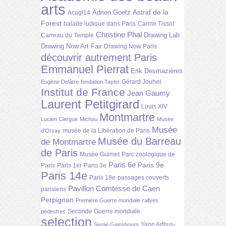
arts
Astrid de la
Adrien Goetz
Acagl14
Forest
balade ludique dans Paris
Carine Tissot
Christine Phal
Drawing Lab
Carreau du Temple
Drawing Now Art Fair
Drawing Now Paris
découvrir autrement Paris
Emmanuel Pierrat
Erik Desmazières
Gérard Jouhet
Eugène Delâtre
fondation Taylor
Institut de France
Jean Gaumy
Laurent Petitgirard
Louis XIV
Montmartre
Lucien Clergue
Michou
Musée
Musée
musée de la Libération de Paris
d'Orsay
Musée du Barreau
de Montmartre
de Paris
Musée Guimet
Parc zoologique de
Paris 6e
Paris 9e
Paris
Paris 1er
Paris 3e
Paris 14e
Paris 18e
passages couverts
Pavillon Comtesse de Caen
parisiens
Perpignan
Première Guerre mondiale
rallyes
Seconde Guerre mondiale
pédestres
selection
Yann Arthus-
Serge Gainsbourg