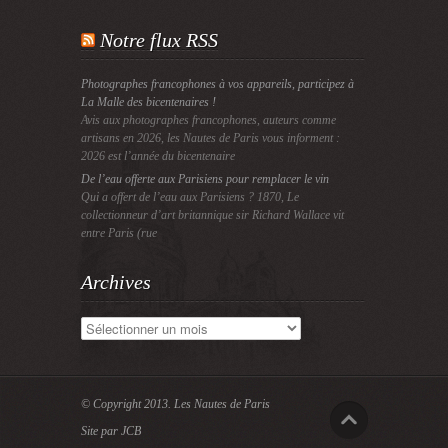
Notre flux RSS
Photographes francophones à vos appareils, participez à
La Malle des bicentenaires !
Avis aux photographes francophones, auteurs comme
artisans en 2026, les Nautes de Paris vous informent :
2026 est l’année du bicentenaire
De l’eau offerte aux Parisiens pour remplacer le vin
Qui a offert de l’eau aux Parisiens ? 1870, Le
collectionneur d’art britannique sir Richard Wallace vit
entre Paris (rue
Archives
Archives
© Copyright 2013.
Les Nautes de Paris
Site par JCB