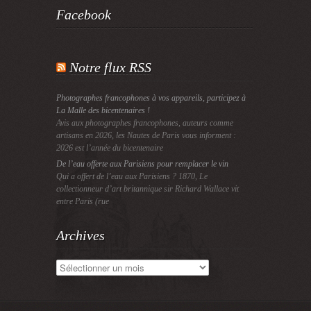
Facebook
Notre flux RSS
Photographes francophones à vos appareils, participez à
La Malle des bicentenaires !
Avis aux photographes francophones, auteurs comme
artisans en 2026, les Nautes de Paris vous informent :
2026 est l’année du bicentenaire
De l’eau offerte aux Parisiens pour remplacer le vin
Qui a offert de l’eau aux Parisiens ? 1870, Le
collectionneur d’art britannique sir Richard Wallace vit
entre Paris (rue
Archives
Archives