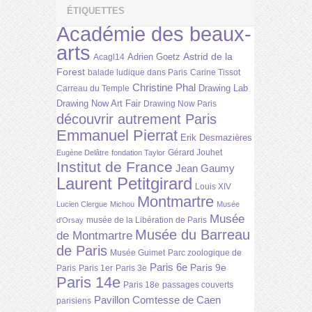
ÉTIQUETTES
Académie des beaux-
arts
Astrid de la
Adrien Goetz
Acagl14
Forest
balade ludique dans Paris
Carine Tissot
Christine Phal
Drawing Lab
Carreau du Temple
Drawing Now Art Fair
Drawing Now Paris
découvrir autrement Paris
Emmanuel Pierrat
Erik Desmazières
Gérard Jouhet
Eugène Delâtre
fondation Taylor
Institut de France
Jean Gaumy
Laurent Petitgirard
Louis XIV
Montmartre
Lucien Clergue
Michou
Musée
Musée
musée de la Libération de Paris
d'Orsay
Musée du Barreau
de Montmartre
de Paris
Musée Guimet
Parc zoologique de
Paris 6e
Paris 9e
Paris
Paris 1er
Paris 3e
Paris 14e
Paris 18e
passages couverts
Pavillon Comtesse de Caen
parisiens