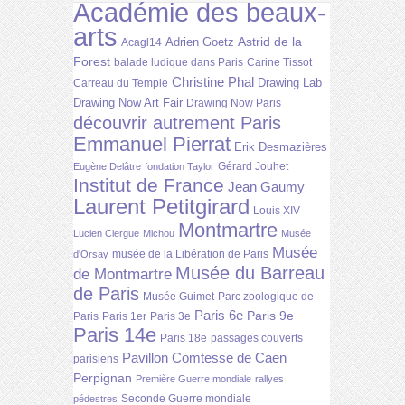
Académie des beaux-
arts
Astrid de la
Adrien Goetz
Acagl14
Forest
balade ludique dans Paris
Carine Tissot
Christine Phal
Drawing Lab
Carreau du Temple
Drawing Now Art Fair
Drawing Now Paris
découvrir autrement Paris
Emmanuel Pierrat
Erik Desmazières
Gérard Jouhet
Eugène Delâtre
fondation Taylor
Institut de France
Jean Gaumy
Laurent Petitgirard
Louis XIV
Montmartre
Lucien Clergue
Michou
Musée
Musée
musée de la Libération de Paris
d'Orsay
Musée du Barreau
de Montmartre
de Paris
Musée Guimet
Parc zoologique de
Paris 6e
Paris 9e
Paris
Paris 1er
Paris 3e
Paris 14e
Paris 18e
passages couverts
Pavillon Comtesse de Caen
parisiens
Perpignan
Première Guerre mondiale
rallyes
Seconde Guerre mondiale
pédestres