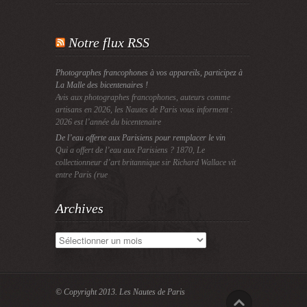
Notre flux RSS
Photographes francophones à vos appareils, participez à
La Malle des bicentenaires !
Avis aux photographes francophones, auteurs comme
artisans en 2026, les Nautes de Paris vous informent :
2026 est l’année du bicentenaire
De l’eau offerte aux Parisiens pour remplacer le vin
Qui a offert de l’eau aux Parisiens ? 1870, Le
collectionneur d’art britannique sir Richard Wallace vit
entre Paris (rue
Archives
Archives
© Copyright 2013.
Les Nautes de Paris