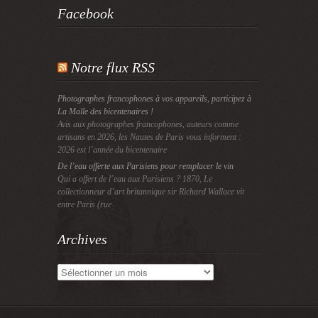
Facebook
Notre flux RSS
Photographes francophones à vos appareils, participez à
La Malle des bicentenaires !
Avis aux photographes francophones, auteurs comme
artisans en 2026, les Nautes de Paris vous informent :
2026 est l’année du bicentenaire
De l’eau offerte aux Parisiens pour remplacer le vin
Qui a offert de l’eau aux Parisiens ? 1870, Le
collectionneur d’art britannique sir Richard Wallace vit
entre Paris (rue
Archives
Archives