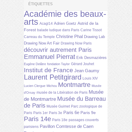
ÉTIQUETTES
Académie des beaux-
arts
Astrid de la
Adrien Goetz
Acagl14
Forest
balade ludique dans Paris
Carine Tissot
Christine Phal
Drawing Lab
Carreau du Temple
Drawing Now Art Fair
Drawing Now Paris
découvrir autrement Paris
Emmanuel Pierrat
Erik Desmazières
Gérard Jouhet
Eugène Delâtre
fondation Taylor
Institut de France
Jean Gaumy
Laurent Petitgirard
Louis XIV
Montmartre
Lucien Clergue
Michou
Musée
Musée
musée de la Libération de Paris
d'Orsay
Musée du Barreau
de Montmartre
de Paris
Musée Guimet
Parc zoologique de
Paris 6e
Paris 9e
Paris
Paris 1er
Paris 3e
Paris 14e
Paris 18e
passages couverts
Pavillon Comtesse de Caen
parisiens