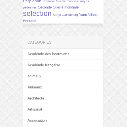
Perpignan
Première Guerre mondiale
rallyes
Seconde Guerre mondiale
pédestres
selection
Yann Arthus-
Serge Gainsbourg
Bertrand
CATÉGORIES
Académie des beaux-arts
Académie française
animaux
Animaux
Architecte
Artisanat
Association