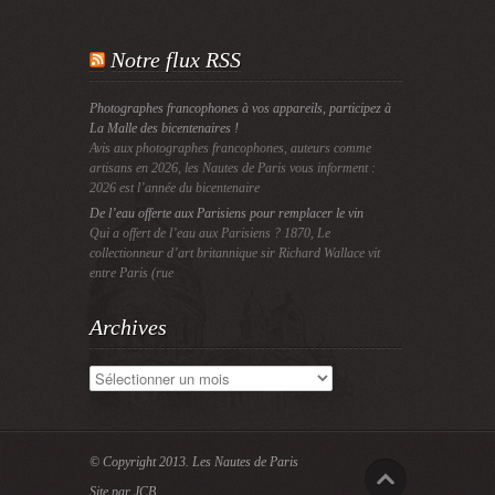
Notre flux RSS
Photographes francophones à vos appareils, participez à
La Malle des bicentenaires !
Avis aux photographes francophones, auteurs comme
artisans en 2026, les Nautes de Paris vous informent :
2026 est l’année du bicentenaire
De l’eau offerte aux Parisiens pour remplacer le vin
Qui a offert de l’eau aux Parisiens ? 1870, Le
collectionneur d’art britannique sir Richard Wallace vit
entre Paris (rue
Archives
Archives
© Copyright 2013.
Les Nautes de Paris
Site par JCB