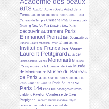
Académie des beaux-
arts
Astrid de la
Adrien Goetz
Acagl14
Forest
balade ludique dans Paris
Carine Tissot
Christine Phal
Drawing Lab
Carreau du Temple
Drawing Now Art Fair
Drawing Now Paris
découvrir autrement Paris
Emmanuel Pierrat
Erik Desmazières
Gérard Jouhet
Eugène Delâtre
fondation Taylor
Institut de France
Jean Gaumy
Laurent Petitgirard
Louis XIV
Montmartre
Lucien Clergue
Michou
Musée
Musée
musée de la Libération de Paris
d'Orsay
Musée du Barreau
de Montmartre
de Paris
Musée Guimet
Parc zoologique de
Paris 6e
Paris 9e
Paris
Paris 1er
Paris 3e
Paris 14e
Paris 18e
passages couverts
Pavillon Comtesse de Caen
parisiens
Perpignan
Première Guerre mondiale
rallyes
Seconde Guerre mondiale
pédestres