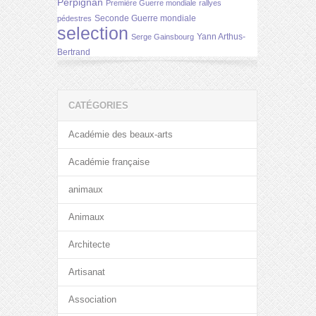
Perpignan
Première Guerre mondiale
rallyes
Seconde Guerre mondiale
pédestres
selection
Yann Arthus-
Serge Gainsbourg
Bertrand
CATÉGORIES
Académie des beaux-arts
Académie française
animaux
Animaux
Architecte
Artisanat
Association