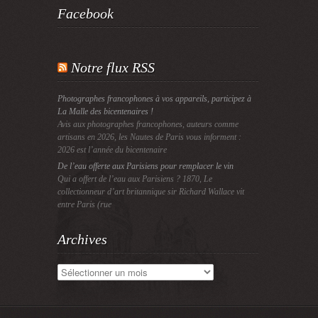
Facebook
Notre flux RSS
Photographes francophones à vos appareils, participez à
La Malle des bicentenaires !
Avis aux photographes francophones, auteurs comme
artisans en 2026, les Nautes de Paris vous informent :
2026 est l’année du bicentenaire
De l’eau offerte aux Parisiens pour remplacer le vin
Qui a offert de l’eau aux Parisiens ? 1870, Le
collectionneur d’art britannique sir Richard Wallace vit
entre Paris (rue
Archives
Archives