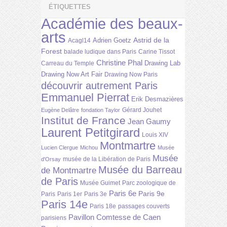
ÉTIQUETTES
Académie des beaux-
arts
Astrid de la
Adrien Goetz
Acagl14
Forest
balade ludique dans Paris
Carine Tissot
Christine Phal
Drawing Lab
Carreau du Temple
Drawing Now Art Fair
Drawing Now Paris
découvrir autrement Paris
Emmanuel Pierrat
Erik Desmazières
Gérard Jouhet
Eugène Delâtre
fondation Taylor
Institut de France
Jean Gaumy
Laurent Petitgirard
Louis XIV
Montmartre
Lucien Clergue
Michou
Musée
Musée
musée de la Libération de Paris
d'Orsay
Musée du Barreau
de Montmartre
de Paris
Musée Guimet
Parc zoologique de
Paris 6e
Paris 9e
Paris
Paris 1er
Paris 3e
Paris 14e
Paris 18e
passages couverts
Pavillon Comtesse de Caen
parisiens