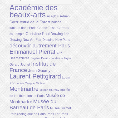
Académie des
beaux-arts
Adrien
Acagl14
Astrid de la Forest
Goetz
balade
ludique dans Paris
Carine Tissot
Carreau
Christine Phal
Drawing Lab
du Temple
Drawing Now Art Fair
Drawing Now Paris
découvrir autrement Paris
Emmanuel Pierrat
Erik
Desmazières
Eugène Delâtre
fondation Taylor
Institut de
Gérard Jouhet
France
Jean Gaumy
Laurent Petitgirard
Louis
XIV
Lucien Clergue
Michou
Montmartre
musée
Musée d'Orsay
Musée de
de la Libération de Paris
Musée du
Montmartre
Barreau de Paris
Musée Guimet
Parc zoologique de Paris
Paris 1er
Paris