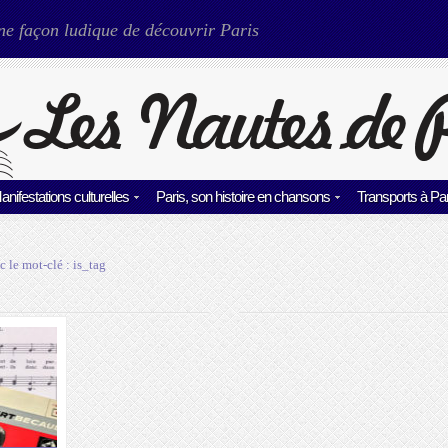
ne façon ludique de découvrir Paris
anifestations culturelles
Paris, son histoire en chansons
Transports à Par
c le mot-clé :
is_tag