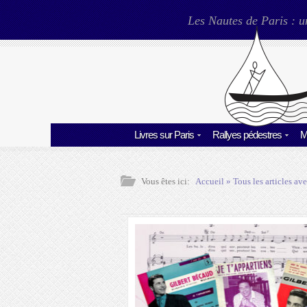
Les Nautes de Paris : u
Livres sur Paris
Rallyes pédestres
M
Vous êtes ici:
Accueil
» Tous les articles ave