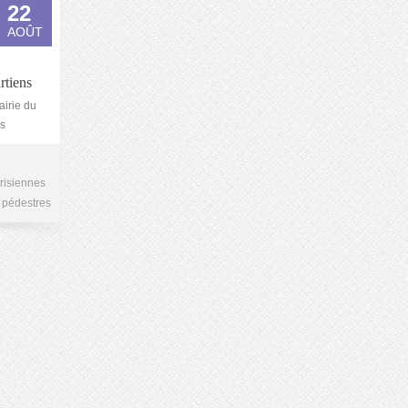
22
AOÛT
rtiens
airie du
es
risiennes
 pédestres