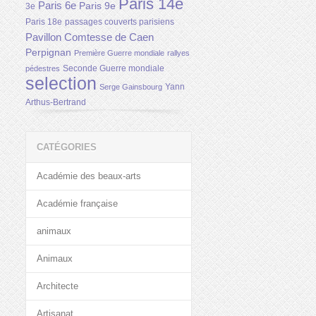
Paris 14e
Paris 6e
Paris 9e
3e
Paris 18e
passages couverts parisiens
Pavillon Comtesse de Caen
Perpignan
Première Guerre mondiale
rallyes
Seconde Guerre mondiale
pédestres
selection
Yann
Serge Gainsbourg
Arthus-Bertrand
CATÉGORIES
Académie des beaux-arts
Académie française
animaux
Animaux
Architecte
Artisanat